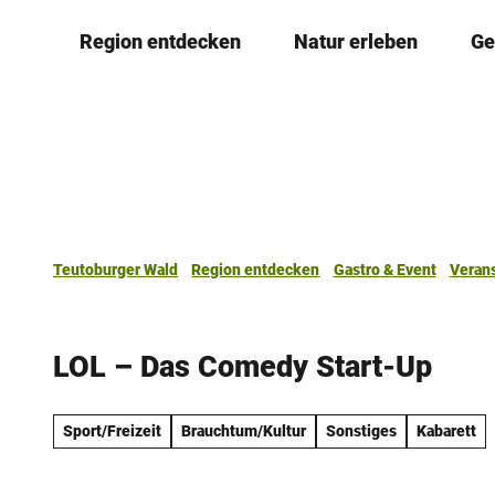
Z
Region entdecken
Natur erleben
Ge
u
m
I
n
h
a
l
t
Teutoburger Wald
Region entdecken
Gastro & Event
Veran
LOL – Das Comedy Start-Up
Sport/Freizeit
Brauchtum/Kultur
Sonstiges
Kabarett