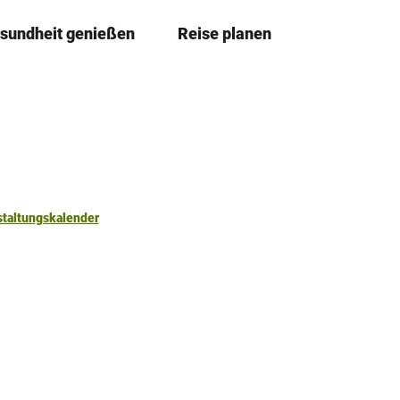
sundheit genießen
Reise planen
T
Merkzettel
Suche
e
i
l
e
n
staltungskalender