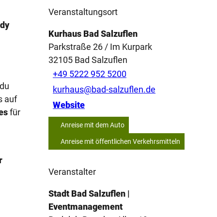
Veranstaltungsort
dy
Kurhaus Bad Salzuflen
Parkstraße 26 / Im Kurpark
32105
Bad Salzuflen
+49 5222 952 5200
 du
kurhaus@bad-salzuflen.de
s auf
Website
es
für
Anreise mit dem Auto
Anreise mit öffentlichen Verkehrsmitteln
r
Veranstalter
Stadt Bad Salzuflen |
Eventmanagement