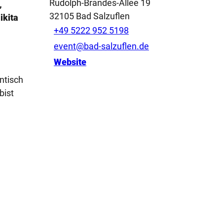
Rudolph-Brandes-Allee 19
,
32105
Bad Salzuflen
ikita
+49 5222 952 5198
event@bad-salzuflen.de
Website
ntisch
bist