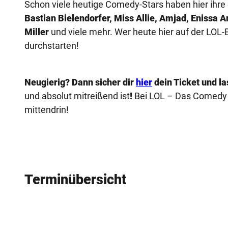
Schon viele heutige Comedy-Stars haben hier ihre
Bastian Bielendorfer, Miss Allie, Amjad, Enissa 
Miller
und viele mehr. Wer heute hier auf der LOL
durchstarten!
Neugierig? Dann sicher dir
hier
dein Ticket und l
und absolut mitreißend ist
!
Bei LOL – Das Comedy S
mittendrin!
Terminübersicht