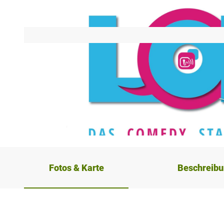
© magenta artists |
CC-BY-SA
Fotos & Karte
Beschreib