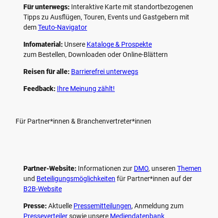
Für unterwegs:
Interaktive Karte mit standort­bezogenen
Tipps zu Ausflügen, Touren, Events und Gastgebern mit
dem
Teuto-Navigator
Infomaterial:
Unsere
Kataloge & Prospekte
zum Bestellen, Downloaden oder Online-Blättern
Reisen für alle:
Barrierefrei unterwegs
Feedback:
Ihre Meinung zählt!
Für Partner*innen & Branchenvertreter*innen
Partner-Website:
Informationen zur
DMO
, unseren ­
Themen
und
Beteiligungs­möglichkeiten
für Partner*innen auf der
B2B-Website
Presse:
Aktuelle
Pressemitteilungen
, Anmeldung zum
Presseverteiler
sowie unsere
Mediendatenbank