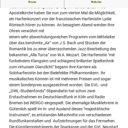
Harfinesse-Air
Route
Website
Nach ihrem ersten großen Erfolg im Februar 2020 in der
Apostelkirche haben Sie nun zum vierten Mal die Möglichkeit,
ein Harfenkonzert von der französischen Harfenistin Lydie
Römisch hören zu können. An besagtem Abend werden Ihre
Ohren verwöhnt mit
einem sehr abwechslungsreichen Programm vom Mittelalter
über das berühmte „Air“ von J.S. Bach und Stücken der
Romantik bis zu einer überraschenden Jazz-Bearbeitung des
bekannten „Alla Turca“ von W.A. Mozart. Die Harfenistin "mit
funkelndem Klangsinn und schlagend brillanter Spieltechnik
zum virtuosen Glanzlicht" begann ihre Karriere als
Soloharfenistin bei den Bielefelder Philharmonikern. Ihr
musikalisches Können ist mit mehreren Preisen und sogar
einem Sonderpreis ausgezeichnet worden. Die GVL- und
„OWL-Studienfonds”-Stipendiatin hat schon zwei
Erstaufnahmen im Deutschlandfunk in Köln und Radio
Bremen bei WERGO eingespielt. Die ehemalige Musiklehrerin in
Gütersloh spielt im In- und Ausland dieses "majestätische
Instrument", es entstanden Mitschnitte von verschiedenen
Rundfunkanstalten und Aufzeichnungen für das Fernsehen.
Die Künstlerpreisträgerin der Sparkasse und der GVL Neustart