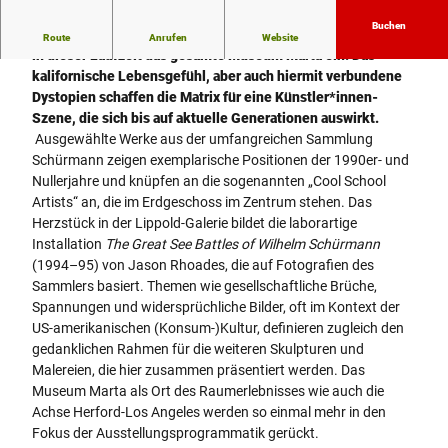
Buchen
Die Kunstszene aus Los Angeles als breites Mindset nimmt
Route
Anrufen
Website
in dieser Laufzeit das gesamte Museum Marta ein. Das
kalifornische Lebensgefühl, aber auch hiermit verbundene
Dystopien schaffen die Matrix für eine Künstler*innen-
Szene, die sich bis auf aktuelle Generationen auswirkt.
Ausgewählte Werke aus der umfangreichen Sammlung
Schürmann zeigen exemplarische Positionen der 1990er- und
Nullerjahre und knüpfen an die sogenannten „Cool School
Artists“ an, die im Erdgeschoss im Zentrum stehen. Das
Herzstück in der Lippold-Galerie bildet die laborartige
Installation
The Great See Battles of Wilhelm Schürmann
(1994–95) von Jason Rhoades, die auf Fotografien des
Sammlers basiert. Themen wie gesellschaftliche Brüche,
Spannungen und widersprüchliche Bilder, oft im Kontext der
US-amerikanischen (Konsum-)Kultur, definieren zugleich den
gedanklichen Rahmen für die weiteren Skulpturen und
Malereien, die hier zusammen präsentiert werden. Das
Museum Marta als Ort des Raumerlebnisses wie auch die
Achse Herford-Los Angeles werden so einmal mehr in den
Fokus der Ausstellungsprogrammatik gerückt.