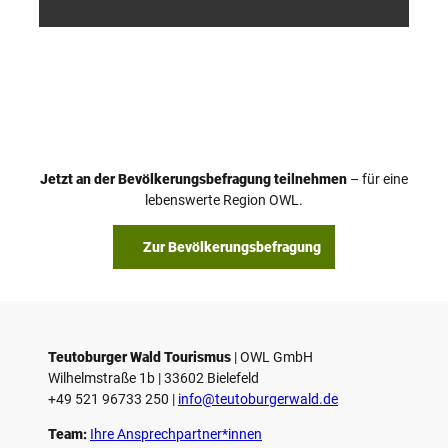
/ D. K
/ D. K
etz
etz
Jetzt an der Bevölkerungsbefragung teilnehmen
– für eine
lebenswerte Region OWL.
Zur Bevölkerungsbefragung
Teutoburger Wald Tourismus
| ­OWL GmbH
Wilhelmstraße 1b | ­33602 Bielefeld
+49 521 96733 250 |
­info@teutoburgerwald.de
Team:
Ihre Ansprechpartner*innen