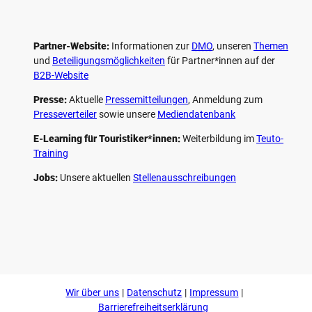
Partner-Website:
Informationen zur
DMO
, unseren ­
Themen
und
Beteiligungs­möglichkeiten
für Partner*innen auf der
B2B-Website
Presse:
Aktuelle
Pressemitteilungen
, Anmeldung zum
Presseverteiler
sowie unsere
Mediendatenbank
E-Learning für Touristiker*innen:
Weiterbildung im
Teuto-
Training
Jobs:
Unsere aktuellen
Stellenausschreibungen
F
P
Y
I
a
i
o
n
c
n
u
s
e
t
t
t
b
e
u
a
o
r
b
g
Wir über uns
Datenschutz
Impressum
o
e
e
r
k
s
a
Barrierefreiheitserklärung