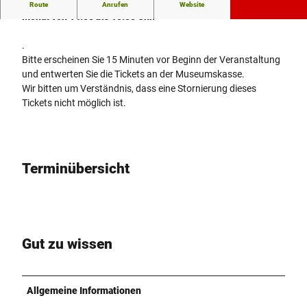
Öffentliche Architekturführung
Jeden ersten Sonntag im
Route
Anrufen
Website
Monat von 14.00 bis 15.00 Uhr.
.
Bitte erscheinen Sie 15 Minuten vor Beginn der Veranstaltung
und entwerten Sie die Tickets an der Museumskasse.
Wir bitten um Verständnis, dass eine Stornierung dieses
Tickets nicht möglich ist.
Terminübersicht
Gut zu wissen
Allgemeine Informationen