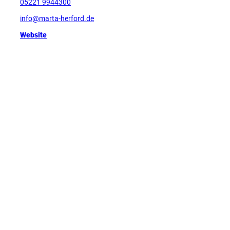
05221 9944300
info@marta-herford.de
Website
Tipp
D
e