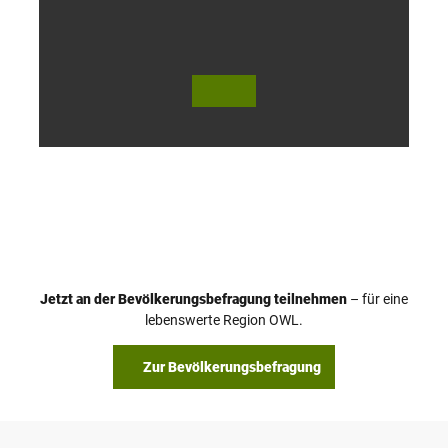
© Te
© Te
utob
utob
urger
urger
Wald
Wald
Touri
Touri
smus
smus
/ D. K
/ D. K
etz
etz
Jetzt an der Bevölkerungsbefragung teilnehmen
– für eine
lebenswerte Region OWL.
Zur Bevölkerungsbefragung