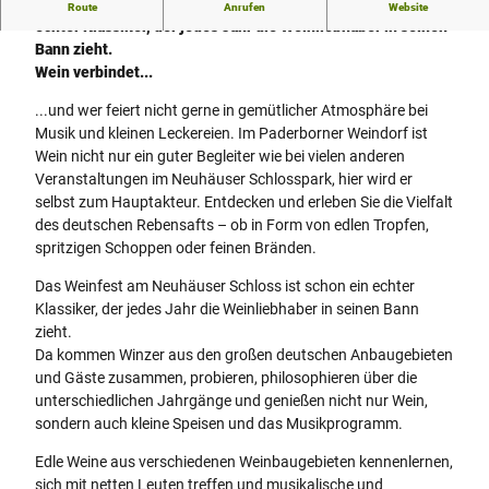
Das Paderborner Weindorf im Marstall Innenhof ist schon ein
Route
Anrufen
Website
echter Klassiker, der jedes Jahr die Weinliebhaber in seinen
Bann zieht.
Wein verbindet...
...und wer feiert nicht gerne in gemütlicher Atmosphäre bei
Musik und kleinen Leckereien. Im Paderborner Weindorf ist
Wein nicht nur ein guter Begleiter wie bei vielen anderen
Veranstaltungen im Neuhäuser Schlosspark, hier wird er
selbst zum Hauptakteur. Entdecken und erleben Sie die Vielfalt
des deutschen Rebensafts – ob in Form von edlen Tropfen,
spritzigen Schoppen oder feinen Bränden.
Das Weinfest am Neuhäuser Schloss ist schon ein echter
Klassiker, der jedes Jahr die Weinliebhaber in seinen Bann
zieht.
Da kommen Winzer aus den großen deutschen Anbaugebieten
und Gäste zusammen, probieren, philosophieren über die
unterschiedlichen Jahrgänge und genießen nicht nur Wein,
sondern auch kleine Speisen und das Musikprogramm.
Edle Weine aus verschiedenen Weinbaugebieten kennenlernen,
sich mit netten Leuten treffen und musikalische und