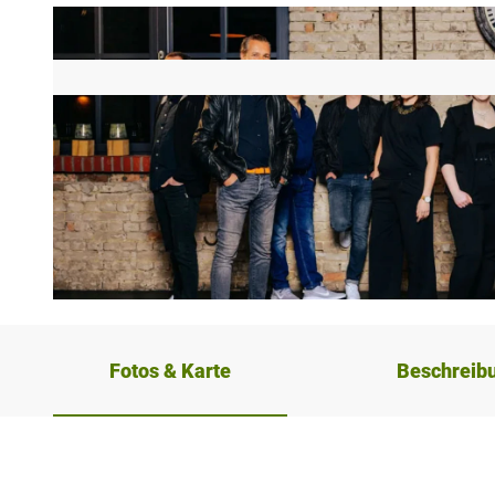
© Flora Westfalica GmbH |
CC-BY-SA
Fotos & Karte
Beschreib