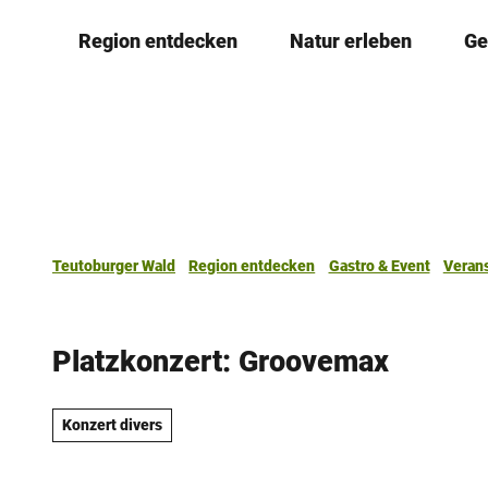
Z
Region entdecken
Natur erleben
Ge
u
m
I
n
h
a
l
t
Teutoburger Wald
Region entdecken
Gastro & Event
Veran
Platzkonzert: Groovemax
Konzert divers