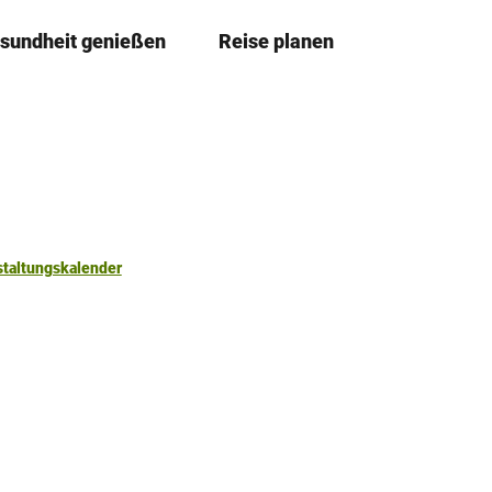
sundheit genießen
Reise planen
T
Merkzettel
Suche
e
i
l
e
n
staltungskalender