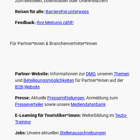
zum Bestellen, Downloaden oder Online-Blättern
Reisen für alle:
Barrierefrei unterwegs
Feedback:
Ihre Meinung zählt!
Für Partner*innen & Branchenvertreter*innen
Partner-Website:
Informationen zur
DMO
, unseren ­
Themen
und
Beteiligungs­möglichkeiten
für Partner*innen auf der
B2B-Website
Presse:
Aktuelle
Pressemitteilungen
, Anmeldung zum
Presseverteiler
sowie unsere
Mediendatenbank
E-Learning für Touristiker*innen:
Weiterbildung im
Teuto-
Training
Jobs:
Unsere aktuellen
Stellenausschreibungen