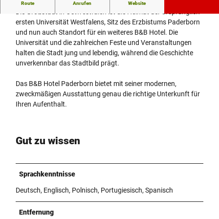
B&B Hotel Paderborn: Genau das richtige Hotel für mich
Route
Anrufen
Website
Die Großstadt in Ostwestfalen ist die Heimat der ursprünglich
ersten Universität Westfalens, Sitz des Erzbistums Paderborn
und nun auch Standort für ein weiteres B&B Hotel. Die
Universität und die zahlreichen Feste und Veranstaltungen
halten die Stadt jung und lebendig, während die Geschichte
unverkennbar das Stadtbild prägt.
Das B&B Hotel Paderborn bietet mit seiner modernen,
zweckmäßigen Ausstattung genau die richtige Unterkunft für
Ihren Aufenthalt.
Gut zu wissen
Sprachkenntnisse
Deutsch, Englisch, Polnisch, Portugiesisch, Spanisch
Entfernung