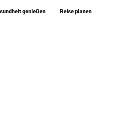
sundheit genießen
Reise planen
T
Leichte
Me
Sprache
e
i
l
e
n