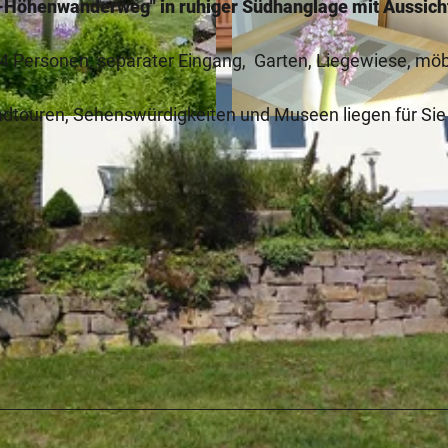
-Höhenwanderweg" in ruhiger Südhanglage mit Aussich
u 4 Personen, separater Eingang, Garten, Liegewiese, möb
adtouren, Sehenswürdigkeiten und Museen liegen für Sie
© Sabine Nübel |
CC-BY-SA