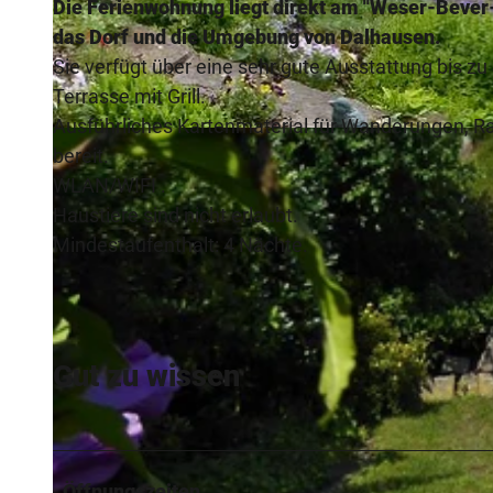
Die Ferienwohnung liegt direkt am "Weser-Bever
das Dorf und die Umgebung von Dalhausen.
Sie verfügt über eine sehr gute Ausstattung bis z
Terrasse mit Grill.
Ausführliches Kartenmaterial für Wanderungen, R
© Sabine Nübel |
CC-BY-SA
bereit.
WLAN/WIFI .
Haustiere sind nicht erlaubt.
Mindestaufenthalt: 4 Nächte.
Gut zu wissen
Öffnungszeiten