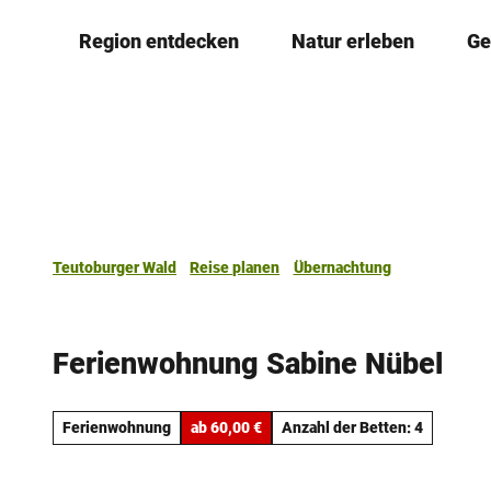
Z
Region entdecken
Natur erleben
Ge
u
m
I
n
h
a
l
t
Teutoburger Wald
Reise planen
Übernachtung
Ferienwohnung Sabine Nübel
Ferienwohnung
ab 60,00 €
Anzahl der Betten: 4