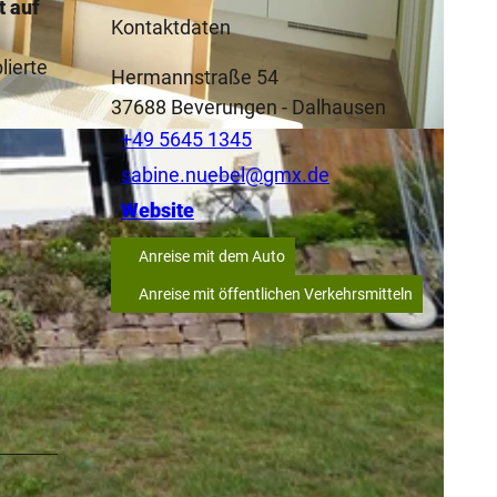
t auf
Kontaktdaten
lierte
Hermannstraße 54
37688
Beverungen
- Dalhausen
+49 5645 1345
sabine.nuebel@gmx.de
Website
Anreise mit dem Auto
Anreise mit öffentlichen Verkehrsmitteln