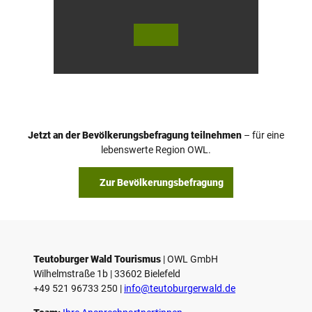
© Te
© Te
utob
utob
urger
urger
Wald
Wald
Touri
/ Stad
smus
t Höx
/ M. R
ter, D.
anft
Ketz
Jetzt an der Bevölkerungsbefragung teilnehmen
– für eine
lebenswerte Region OWL.
Zur Bevölkerungsbefragung
Teutoburger Wald Tourismus
| ­OWL GmbH
Wilhelmstraße 1b | ­33602 Bielefeld
+49 521 96733 250 |
­info@teutoburgerwald.de