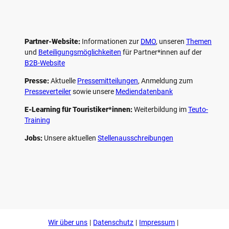
Partner-Website:
Informationen zur
DMO
, unseren ­
Themen
und
Beteiligungs­möglichkeiten
für Partner*innen auf der
B2B-Website
Presse:
Aktuelle
Pressemitteilungen
, Anmeldung zum
Presseverteiler
sowie unsere
Mediendatenbank
E-Learning für Touristiker*innen:
Weiterbildung im
Teuto-
Training
Jobs:
Unsere aktuellen
Stellenausschreibungen
F
P
Y
I
a
i
o
n
c
n
u
s
e
t
t
t
b
e
u
a
o
r
b
g
Wir über uns
Datenschutz
Impressum
o
e
e
r