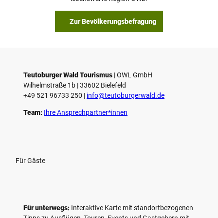
b
s
Zur Bevölkerungsbefragung
p
i
e
l
e
Teutoburger Wald Tourismus
| ­OWL GmbH
Wilhelmstraße 1b | ­33602 Bielefeld
n
+49 521 96733 250 |
­info@teutoburgerwald.de
Team:
Ihre Ansprechpartner*innen
Für Gäste
Für unterwegs:
Interaktive Karte mit standort­bezogenen
Tipps zu Ausflügen, Touren, Events und Gastgebern mit