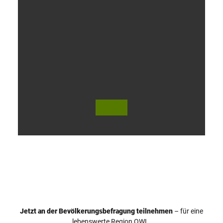
V
i
d
e
o
Jetzt an der Bevölkerungsbefragung teilnehmen
– für eine
a
© Teutoburger Wald Tourismus / P. Gawandtka
© T. Goedeck
lebenswerte Region OWL.