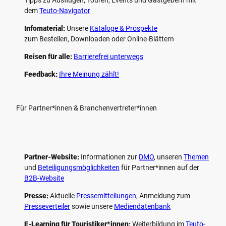
dem
Teuto-Navigator
Infomaterial:
Unsere
Kataloge & Prospekte
zum Bestellen, Downloaden oder Online-Blättern
Reisen für alle:
Barrierefrei unterwegs
Feedback:
Ihre Meinung zählt!
Für Partner*innen & Branchenvertreter*innen
Partner-Website:
Informationen zur
DMO
, unseren ­
Themen
und
Beteiligungs­möglichkeiten
für Partner*innen auf der
B2B-Website
Presse:
Aktuelle
Pressemitteilungen
, Anmeldung zum
Presseverteiler
sowie unsere
Mediendatenbank
E-Learning für Touristiker*innen:
Weiterbildung im
Teuto-