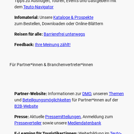
Tipps zu Ausflügen, Touren, Events und Gastgebern mit
dem
Teuto-Navigator
Infomaterial:
Unsere
Kataloge & Prospekte
zum Bestellen, Downloaden oder Online-Blättern
Reisen für alle:
Barrierefrei unterwegs
Feedback:
Ihre Meinung zählt!
Für Partner*innen & Branchenvertreter*innen
Partner-Website:
Informationen zur
DMO
, unseren ­
Themen
und
Beteiligungs­möglichkeiten
für Partner*innen auf der
B2B-Website
Presse:
Aktuelle
Pressemitteilungen
, Anmeldung zum
Presseverteiler
sowie unsere
Mediendatenbank
E-Learning für Touristiker*innen:
Weiterbildung im
Teuto-