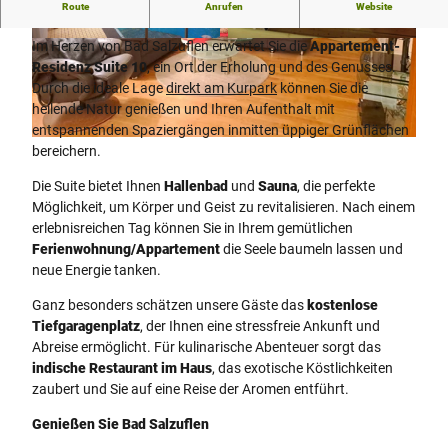
Route
Anrufen
Website
Erleben Sie Luxus in der Appartement-Residenz Suite 10
Im Herzen von Bad Salzuflen erwartet Sie die
Appartement-
S
S
Residenz Suite 10
, ein Ort der Erholung und des Genusses.
c
a
Durch die ideale Lage
direkt am Kurpark
können Sie die
h
u
heilende Natur genießen und Ihren Aufenthalt mit
w
n
entspannenden Spaziergängen inmitten üppiger Grünflächen
i
a
2
bereichern.
m
0
m
Die Suite bietet Ihnen
Hallenbad
und
Sauna
, die perfekte
2
b
Möglichkeit, um Körper und Geist zu revitalisieren. Nach einem
3
a
erlebnisreichen Tag können Sie in Ihrem gemütlichen
1
d
Ferienwohnung/Appartement
die Seele baumeln lassen und
2
neue Energie tanken.
1
9
Ganz besonders schätzen unsere Gäste das
kostenlose
_
Tiefgaragenplatz
, der Ihnen eine stressfreie Ankunft und
1
Abreise ermöglicht. Für kulinarische Abenteuer sorgt das
7
indische Restaurant im Haus
, das exotische Köstlichkeiten
5
zaubert und Sie auf eine Reise der Aromen entführt.
1
5
Genießen Sie Bad Salzuflen
9