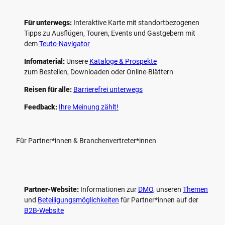
Für unterwegs:
Interaktive Karte mit standort­bezogenen
Tipps zu Ausflügen, Touren, Events und Gastgebern mit
dem
Teuto-Navigator
Infomaterial:
Unsere
Kataloge & Prospekte
zum Bestellen, Downloaden oder Online-Blättern
Reisen für alle:
Barrierefrei unterwegs
Feedback:
Ihre Meinung zählt!
Für Partner*innen & Branchenvertreter*innen
Partner-Website:
Informationen zur
DMO
, unseren ­
Themen
und
Beteiligungs­möglichkeiten
für Partner*innen auf der
B2B-Website