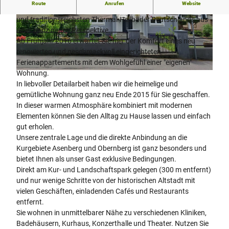
Route
Anrufen
Website
Seien Sie unser Gast und entdecken Sie eines der schönsten
und traditionsreichsten Thermal-Heilbäder Deutschlands aus
2
© Meike Höner |
CC-BY-NC-ND
einer ganz neuen Perspektive.
0
Ab Frühjahr 2016 erwartet Sie hier der Komfort eines neu
2
renovierten und geschmackvoll eingerichteten
3
Ferienappartements mit dem Wohlgefühl einer "eigenen"
0
Wohnung.
2
6
In liebvoller Detailarbeit haben wir die heimelige und
0
0
gemütliche Wohnung ganz neu Ende 2015 für Sie geschaffen.
2
2
In dieser warmen Atmosphäre kombiniert mit modernen
3
_
Elementen können Sie den Alltag zu Hause lassen und einfach
0
1
gut erholen.
6
2
Unsere zentrale Lage und die direkte Anbindung an die
0
5
Kurgebiete Asenberg und Obernberg ist ganz besonders und
2
9
bietet Ihnen als unser Gast exklusive Bedingungen.
_
4
Direkt am Kur- und Landschaftspark gelegen (300 m entfernt)
1
2
und nur wenige Schritte von der historischen Altstadt mit
3
vielen Geschäften, einladenden Cafés und Restaurants
0
entfernt.
0
Sie wohnen in unmittelbarer Nähe zu verschiedenen Kliniken,
1
Badehäusern, Kurhaus, Konzerthalle und Theater. Nutzen Sie
5