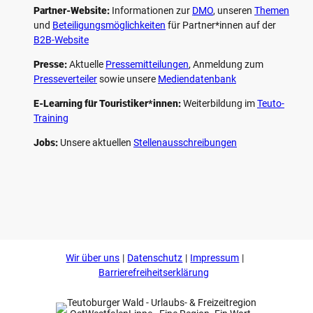
Partner-Website:
Informationen zur
DMO
, unseren ­
Themen
und
Beteiligungs­möglichkeiten
für Partner*innen auf der
B2B-Website
Presse:
Aktuelle
Pressemitteilungen
, Anmeldung zum
Presseverteiler
sowie unsere
Mediendatenbank
E-Learning für Touristiker*innen:
Weiterbildung im
Teuto-
Training
Jobs:
Unsere aktuellen
Stellenausschreibungen
F
P
Y
I
a
i
o
n
c
n
u
s
e
t
t
t
b
e
u
a
o
r
b
g
Wir über uns
Datenschutz
Impressum
o
e
e
r
k
s
a
Barrierefreiheitserklärung
t
m