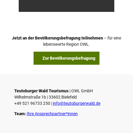
/ Hor
Touri
n-Ba
smus,
d Mei
D. Ke
nber
tz
g, D.
Ketz
Jetzt an der Bevölkerungsbefragung teilnehmen
– für eine
lebenswerte Region OWL.
Zur Bevölkerungsbefragung
Teutoburger Wald Tourismus
| ­OWL GmbH
Wilhelmstraße 1b | ­33602 Bielefeld
+49 521 96733 250 |
­info@teutoburgerwald.de
Team:
Ihre Ansprechpartner*innen