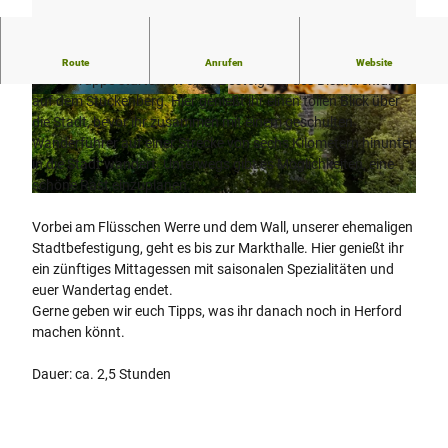
Werre, Wall und Marktgenuss – Wandern mit der Gruppe
Route
Anrufen
Website
Deine Gruppe startet mit einer Besteigung des Bismarckturms
auf dem Stuckenberg. Hier genießt ihr einen tollen Blick über
©
CC-BY-SA
©
CC-BY-SA
die Stadt, bevor ihr zusammen mit einem geschulten
Wanderführer auf einer Strecke von sechs Kilometern hinunter
in die Stadt wandert. Unterwegs gibt es Möglichkeiten, eine
schöne Rast einzuplanen.
© Teutoburger Wald / WfG Herford / D. Ketz, Dominik Ketz |
CC-BY-SA
Vorbei am Flüsschen Werre und dem Wall, unserer ehemaligen
Stadtbefestigung, geht es bis zur Markthalle. Hier genießt ihr
ein zünftiges Mittagessen mit saisonalen Spezialitäten und
euer Wandertag endet.
Gerne geben wir euch Tipps, was ihr danach noch in Herford
machen könnt.
Dauer: ca. 2,5 Stunden