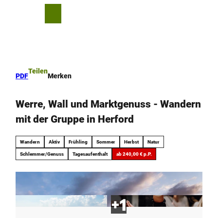
Z
u
T
Merkzettel
Suche
Menü
m
e
I
i
n
l
h
e
a
n
Teilen
PDF
Merken
l
t
Werre, Wall und Marktgenuss - Wandern
mit der Gruppe in Herford
Wandern
Aktiv
Frühling
Sommer
Herbst
Natur
Schlemmer/Genuss
Tagesaufenthalt
ab 240,00 € p.P.