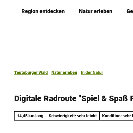
Z
Region entdecken
Natur erleben
Ge
u
m
I
n
h
a
l
t
Teutoburger Wald
Natur erleben
In der Natur
Digitale Radroute "Spiel & Spaß 
14,45 km lang
Schwierigkeit: sehr leicht
Kondition: sehr 