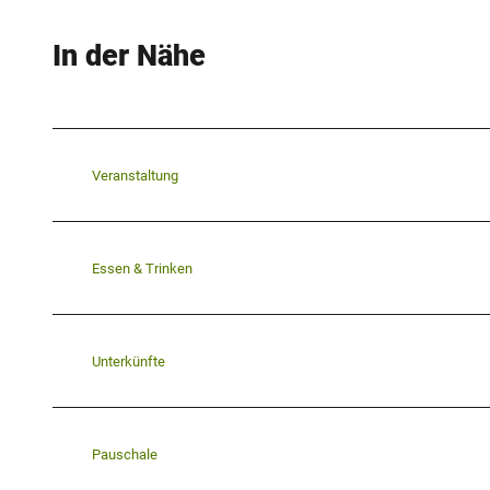
d
_
In der Nähe
D
e
t
m
Veranstaltung
o
l
d
Essen & Trinken
_
K
a
Unterkünfte
s
u
l
Pauschale
k