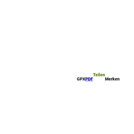
ttel
che
Teilen
GPX
PDF
Merken