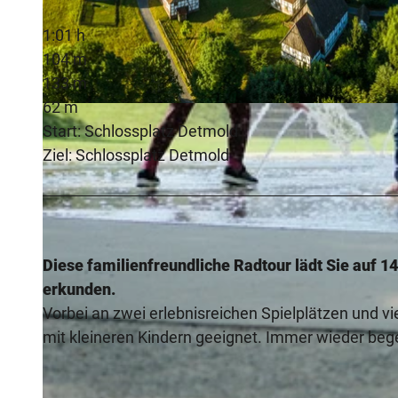
1:01 h
104 m
133 m
62 m
© Teutoburger Wald Tourismus, D. Ketz
Start: Schlossplatz Detmold
Ziel: Schlossplatz Detmold
Diese familienfreundliche Radtour lädt Sie auf 
erkunden.
Vorbei an zwei erlebnisreichen Spielplätzen und vi
mit kleineren Kindern geeignet. Immer wieder beg