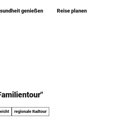
sundheit genießen
Reise planen
T
Merkze
Su
e
i
l
e
n
Familientour"
leicht
regionale Radtour