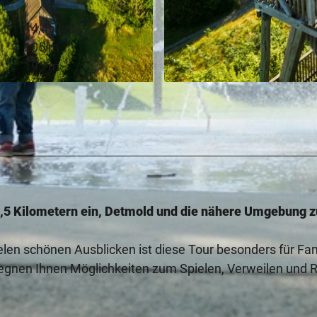
14,45 km
105 m
195 m
© Teutoburger Wald Tourismus, D. Ketz
14,5 Kilometern ein, Detmold und die nähere Umgebung z
elen schönen Ausblicken ist diese Tour besonders für Fam
egnen Ihnen Möglichkeiten zum Spielen, Verweilen und 