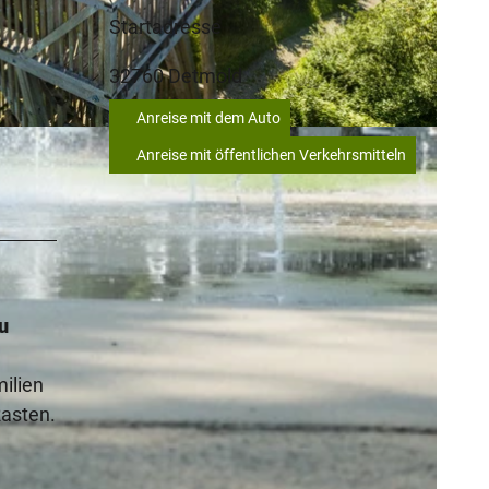
Startadresse
32760
Detmold
Anreise mit dem Auto
Anreise mit öffentlichen Verkehrsmitteln
u
ilien
Rasten.