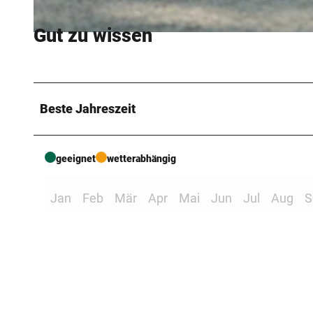
Gut zu wissen
T
e
u
t
Beste Jahreszeit
o
b
u
geeignet
wetterabhängig
r
g
Jan
Feb
Mär
Apr
Mai
Jun
Jul
Aug
S
e
r
_
W
a
l