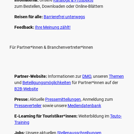
Infomaterial:
Unsere
Kataloge & Prospekte
zum Bestellen, Downloaden oder Online-Blättern
Reisen für alle:
Barrierefrei unterwegs
Feedback:
Ihre Meinung zählt!
Für Partner*innen & Branchenvertreter*innen
Partner-Website:
Informationen zur
DMO
, unseren ­
Themen
und
Beteiligungs­möglichkeiten
für Partner*innen auf der
B2B-Website
Presse:
Aktuelle
Pressemitteilungen
, Anmeldung zum
Presseverteiler
sowie unsere
Mediendatenbank
E-Learning für Touristiker*innen:
Weiterbildung im
Teuto-
Training
Jobs:
Unsere aktuellen
Stellenausschreibungen