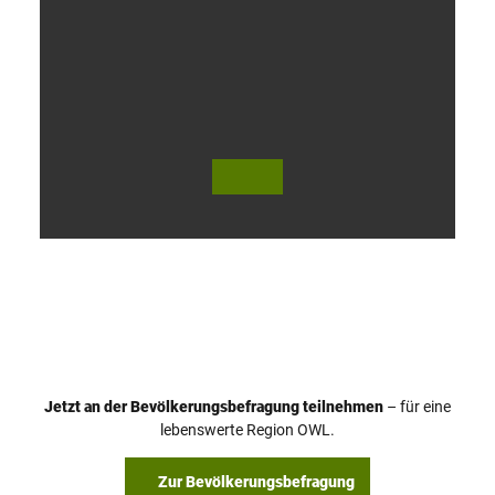
V
i
d
e
o
Jetzt an der Bevölkerungsbefragung teilnehmen
– für eine
a
© Teutoburger Wald Tourismus / P. Gawandtka
© T. Goedeck
lebenswerte Region OWL.
b
s
Zur Bevölkerungsbefragung