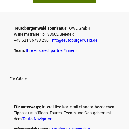
p
i
e
l
e
Teutoburger Wald Tourismus
| ­OWL GmbH
Wilhelmstraße 1b | ­33602 Bielefeld
n
+49 521 96733 250 |
­info@teutoburgerwald.de
Team:
Ihre Ansprechpartner*innen
Für Gäste
Für unterwegs:
Interaktive Karte mit standort­bezogenen
Tipps zu Ausflügen, Touren, Events und Gastgebern mit
dem
Teuto-Navigator