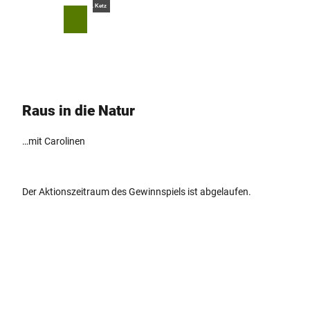
Z
© Teutoburger Wald Tourismus, D. Ketz
u
T
Merkzettel
Suche
Menü
m
e
I
i
n
l
h
e
a
n
Raus in die Natur
l
t
…mit Carolinen
Der Aktionszeitraum des Gewinnspiels ist abgelaufen.