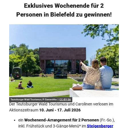
e
t
Exklusives Wochenende für 2
h
e
e
Personen in Bielefeld zu gewinnen!
N
n
e
t
t
u
h
r
e
m
Teutoburger Wald Tourismus, P. Gawandtka |
CC-BY-SA
Der Teutoburger Wald Tourismus und Carolinen verlosen im
Aktionszeitraum
10. Juni - 17. Juli 2026
ein
Wochenend-Arrangement für 2 Personen
(Fr.-So.),
inkl. Frühstück und 3-Gänge-Menü* im
Steigenberger