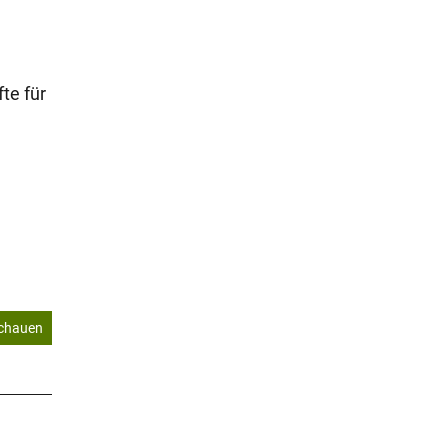
te für
schauen