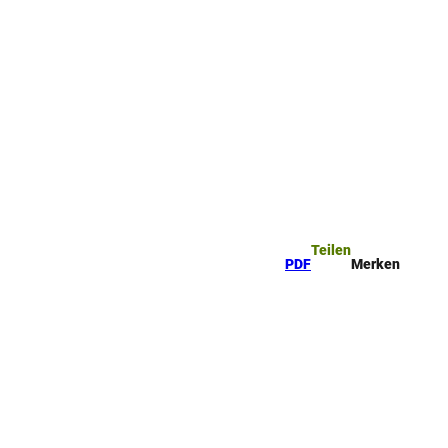
ttel
che
Teilen
PDF
Merken