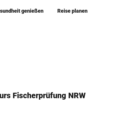
sundheit genießen
Reise planen
T
Merkze
Su
e
i
l
e
n
kurs Fischerprüfung NRW