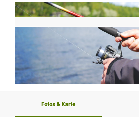
© Pexels, Lum3n |
CC0
Fotos & Karte