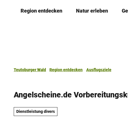
Z
Region entdecken
Natur erleben
Ge
u
m
I
n
h
a
l
t
Teutoburger Wald
Region entdecken
Ausflugsziele
Angelscheine.de Vorbereitungs
Dienstleistung divers