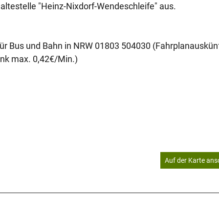
altestelle "Heinz-Nixdorf-Wendeschleife" aus.
ür Bus und Bahn in NRW 01803 504030 (Fahrplanauskünf
nk max. 0,42€/Min.)
Auf der Karte an