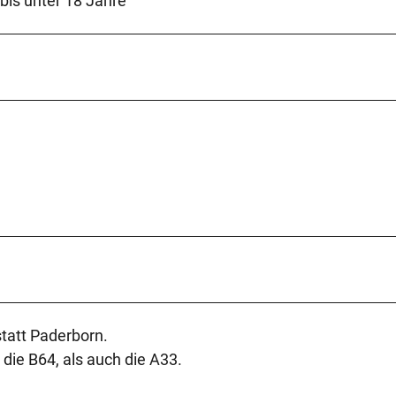
bis unter 18 Jahre
statt Paderborn.
 die B64, als auch die A33.