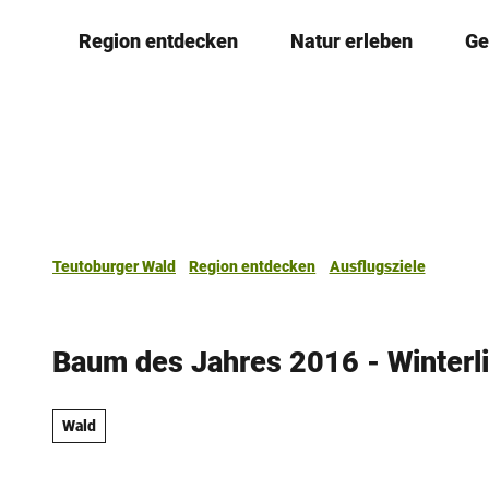
Z
Region entdecken
Natur erleben
Ge
u
m
I
n
h
a
l
t
Teutoburger Wald
Region entdecken
Ausflugsziele
Baum des Jahres 2016 - Winterl
Wald