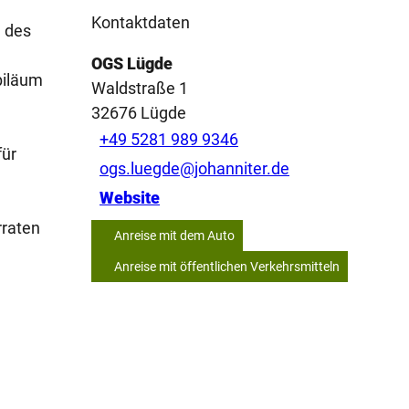
Kontaktdaten
m des
OGS Lügde
biläum
Waldstraße 1
32676
Lügde
+49 5281 989 9346
für
ogs.luegde@johanniter.de
Website
rraten
Anreise mit dem Auto
Anreise mit öffentlichen Verkehrsmitteln