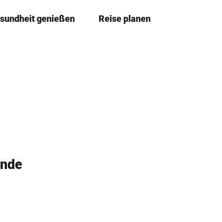
sundheit genießen
Reise planen
T
Merkze
Su
e
i
l
e
n
inde