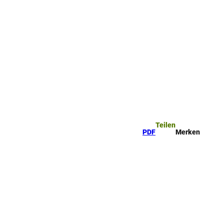
ttel
che
Teilen
PDF
Merken