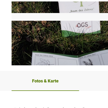
© Touristinformation Lügde, Stadt Lügde |
CC-BY-SA
Fotos & Karte