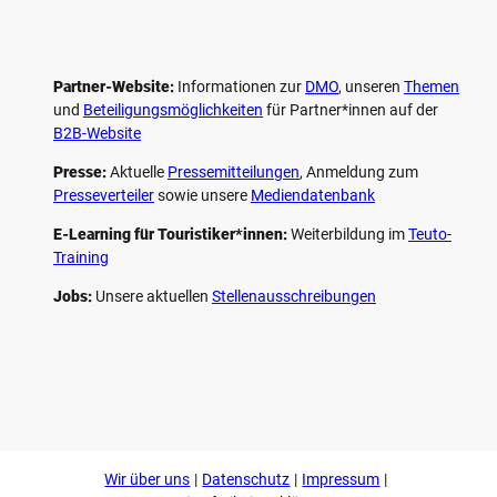
Partner-Website:
Informationen zur
DMO
, unseren ­
Themen
und
Beteiligungs­möglichkeiten
für Partner*innen auf der
B2B-Website
Presse:
Aktuelle
Pressemitteilungen
, Anmeldung zum
Presseverteiler
sowie unsere
Mediendatenbank
E-Learning für Touristiker*innen:
Weiterbildung im
Teuto-
Training
Jobs:
Unsere aktuellen
Stellenausschreibungen
F
P
Y
I
a
i
o
n
c
n
u
s
e
t
t
t
b
e
u
a
o
r
b
g
Wir über uns
Datenschutz
Impressum
o
e
e
r
k
s
a