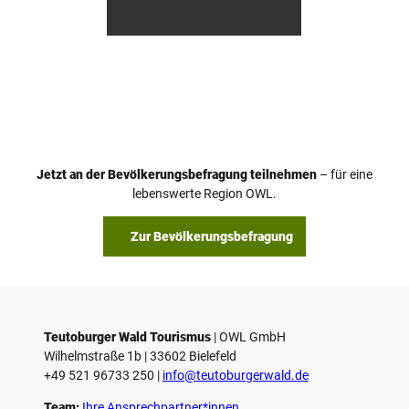
Touri
Touri
smus
smus
/ D. K
/ D. K
etz
etz
Jetzt an der Bevölkerungsbefragung teilnehmen
– für eine
lebenswerte Region OWL.
Zur Bevölkerungsbefragung
Teutoburger Wald Tourismus
| ­OWL GmbH
Wilhelmstraße 1b | ­33602 Bielefeld
+49 521 96733 250 |
­info@teutoburgerwald.de
Team:
Ihre Ansprechpartner*innen