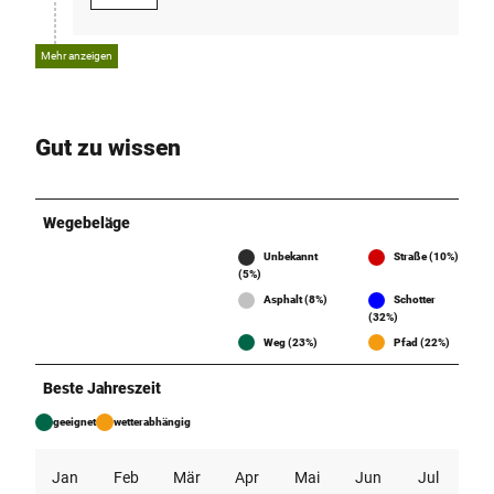
p
g
.
Mehr anzeigen
j
p
g
Gut zu wissen
Wegebeläge
Unbekannt
Straße (10%)
(5%)
Asphalt (8%)
Schotter
(32%)
Weg (23%)
Pfad (22%)
Beste Jahreszeit
geeignet
wetterabhängig
Jan
Feb
Mär
Apr
Mai
Jun
Jul