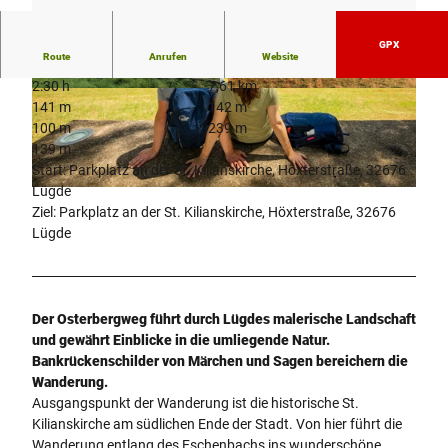
GPX
Route
Anrufen
Website
2:30 h
7,61 km
© Stadt Lügde, Tourist-Information Lügde |
© Hameln Fotografie, CHRISTIAN MANTHEY |
141 m
142 m
CC-BY-NC-ND
CC-BY-SA
100 m
239 m
139 m
Start: Parkplatz an der St. Kilianskirche, Höxterstraße, 32676
Lügde
l
Ziel: Parkplatz an der St. Kilianskirche, Höxterstraße, 32676
-
Lügde
g
d
e
-
Der Osterbergweg führt durch Lügdes malerische Landschaft
o
und gewährt Einblicke in die umliegende Natur.
s
Bankrückenschilder von Märchen und Sagen bereichern die
t
Wanderung.
e
Ausgangspunkt der Wanderung ist die historische St.
r
Kilianskirche am südlichen Ende der Stadt. Von hier führt die
b
Wanderung entlang des Eschenbachs ins wunderschöne