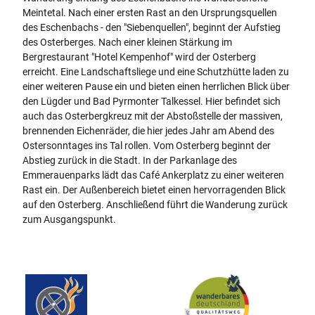
e
Meintetal. Nach einer ersten Rast an den Ursprungsquellen
r
des Eschenbachs - den "Siebenquellen", beginnt der Aufstieg
g
des Osterberges. Nach einer kleinen Stärkung im
-
Bergrestaurant "Hotel Kempenhof" wird der Osterberg
t
erreicht. Eine Landschaftsliege und eine Schutzhütte laden zu
e
einer weiteren Pause ein und bieten einen herrlichen Blick über
u
den Lügder und Bad Pyrmonter Talkessel. Hier befindet sich
t
auch das Osterbergkreuz mit der Abstoßstelle der massiven,
o
brennenden Eichenräder, die hier jedes Jahr am Abend des
b
Ostersonntages ins Tal rollen. Vom Osterberg beginnt der
u
Abstieg zurück in die Stadt. In der Parkanlage des
r
Emmerauenparks lädt das Café Ankerplatz zu einer weiteren
g
Rast ein. Der Außenbereich bietet einen hervorragenden Blick
e
auf den Osterberg. Anschließend führt die Wanderung zurück
r
zum Ausgangspunkt.
-
w
a
l
d
-
t