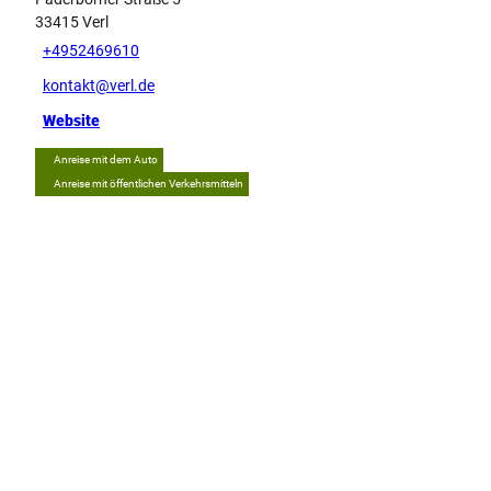
33415
Verl
+4952469610
kontakt@verl.de
Website
Anreise mit dem Auto
Anreise mit öffentlichen Verkehrsmitteln