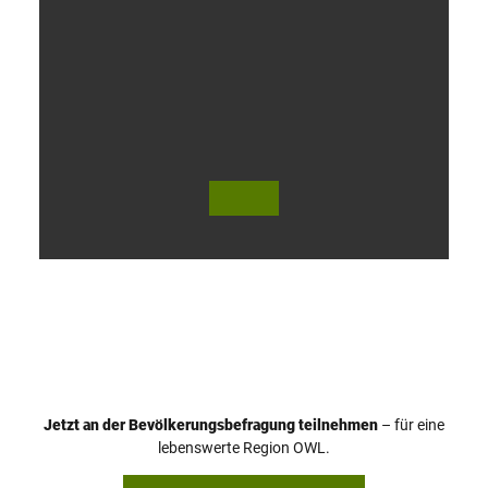
V
i
d
e
o
Jetzt an der Bevölkerungsbefragung teilnehmen
– für eine
a
© Teutoburger Wald Tourismus / P. Gawandtka
© T. Goedeck
lebenswerte Region OWL.
b