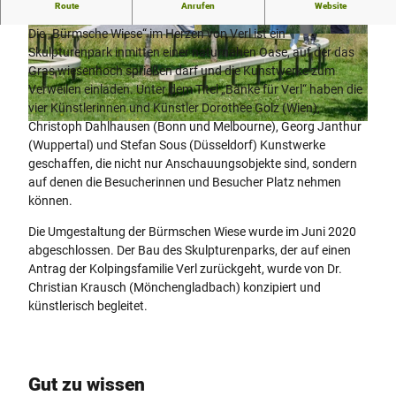
Kunst trifft Natur
Route
Anrufen
Website
Die „Bürmsche Wiese“ im Herzen von Verl ist ein
© Teutoburger Wald Tourismus, P. Gawandtka
© Teutoburger Wald Tourismus, P. Gawandtka
Skulpturenpark inmitten einer naturnahen Oase, auf der das
Gras wiesenhoch sprießen darf und die Kunstwerke zum
Verweilen einladen. Unter dem Titel „Bänke für Verl“ haben die
vier Künstlerinnen und Künstler Dorothee Golz (Wien),
Christoph Dahlhausen (Bonn und Melbourne), Georg Janthur
© Teutoburger Wald Tourismus, P. Gawandtka
(Wuppertal) und Stefan Sous (Düsseldorf) Kunstwerke
geschaffen, die nicht nur Anschauungsobjekte sind, sondern
auf denen die Besucherinnen und Besucher Platz nehmen
können.
Die Umgestaltung der Bürmschen Wiese wurde im Juni 2020
abgeschlossen. Der Bau des Skulpturenparks, der auf einen
Antrag der Kolpingsfamilie Verl zurückgeht, wurde von Dr.
Christian Krausch (Mönchengladbach) konzipiert und
künstlerisch begleitet.
Gut zu wissen