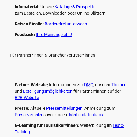
Infomaterial:
Unsere
Kataloge & Prospekte
zum Bestellen, Downloaden oder Online-Blättern
Reisen für alle:
Barrierefrei unterwegs
Feedback:
Ihre Meinung zählt!
Für Partner*innen & Branchenvertreter*innen
Partner-Website:
Informationen zur
DMO
, unseren ­
Themen
und
Beteiligungs­möglichkeiten
für Partner*innen auf der
B2B-Website
Presse:
Aktuelle
Pressemitteilungen
, Anmeldung zum
Presseverteiler
sowie unsere
Mediendatenbank
E-Learning für Touristiker*innen:
Weiterbildung im
Teuto-
Training