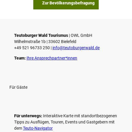
s
Zur Bevölkerungsbefragung
p
i
e
l
e
Teutoburger Wald Tourismus
| ­OWL GmbH
Wilhelmstraße 1b | ­33602 Bielefeld
n
+49 521 96733 250 |
­info@teutoburgerwald.de
Team:
Ihre Ansprechpartner*innen
Für Gäste
Für unterwegs:
Interaktive Karte mit standort­bezogenen
Tipps zu Ausflügen, Touren, Events und Gastgebern mit
dem
Teuto-Navigator