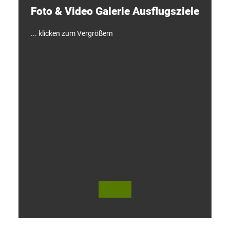
e
Foto & Video ­Galerie ­Ausflugsziele
n
!
... klicken zum Vergrößern