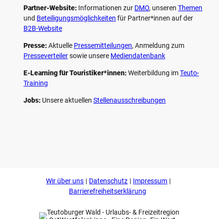
Partner-Website:
Informationen zur
DMO
, unseren ­
Themen
und
Beteiligungs­möglichkeiten
für Partner*innen auf der
B2B-Website
Presse:
Aktuelle
Pressemitteilungen
, Anmeldung zum
Presseverteiler
sowie unsere
Mediendatenbank
E-Learning für Touristiker*innen:
Weiterbildung im
Teuto-
Training
Jobs:
Unsere aktuellen
Stellenausschreibungen
F
P
Y
I
a
i
o
n
c
n
u
s
e
t
t
t
b
e
u
a
o
r
b
g
Wir über uns
Datenschutz
Impressum
o
e
e
r
k
s
a
Barrierefreiheitserklärung
t
m