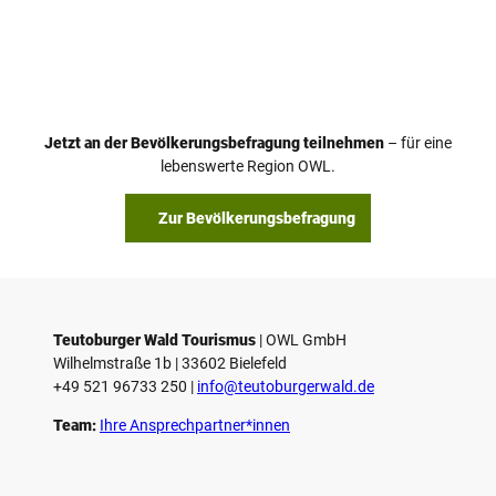
V
i
d
e
o
Jetzt an der Bevölkerungsbefragung teilnehmen
– für eine
a
© Teutoburger Wald Tourismus / P. Gawandtka
© T. Goedeck
lebenswerte Region OWL.
b
s
Zur Bevölkerungsbefragung
p
i
e
l
e
Teutoburger Wald Tourismus
| ­OWL GmbH
Wilhelmstraße 1b | ­33602 Bielefeld
n
+49 521 96733 250 |
­info@teutoburgerwald.de
Team:
Ihre Ansprechpartner*innen