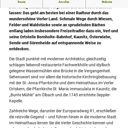
Stadt, Land, Wasser und Genuss
Route
Anrufen
Website
Den Alltag einfach mal vergessen und die Seele baumeln
lassen: Das geht am besten bei einer Radtour durch das
wunderschöne Verler Land. Schmale Wege durch Wiesen,
Felder und Waldstücke sowie an sprudelnden Bächen
entlang laden insbesondere Freizeitradler dazu ein, Verl und
seine Ortsteile Bornholte-Bahnhof, Kaunitz, Österwiehe,
Sende und Sürenheide auf entspannende Weise zu
entdecken.
Die Stadt punktet mit moderner Architektur, gleichzeitig
schlagen liebevoll restaurierte Fachwerkhöfe und idyllisch
gelegene Wassermühlen eine Brücke in die Vergangenheit.
Sehenswert sind vor allem die historische Kirchringbebauung
mit der St.-Anna-Pfarrkirche und dem Heimathaus im Verler
Ortskern, die Pfarrkirche St. Maria Immaculata in Kaunitz, die
„Bunte Mühle“ am Ölbach und die 1745 errichtete Seppler-
Kapelle.
Zahlreiche Wege, darunter der Europaradweg R1, erschließen
die reizvolle Gegend – und führen hinein in die moderne Stadt.
Im Heimathaus lernen Sie die Verler Geschichte kennen und