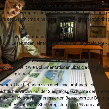
 16. Jahrhunderts als Ackerbürgerhaus erbaut und dien
neben den Erträgen aus der kleinen Landwirtschaft auch
fe der Geschichte eine Gaststätte, eine Zigarrenfabrikat
 1986 als Heimathaus für vielfältige heimatkundliche
s- und Leserunden, einen plattdeutschen Singkreis, Malk
rler Landes werden historische Handwerke (u.a.
enso vorgestellt wie Dokumentationen über die Kriegsopfe
Familien in Verl.
 sehen. Hier befinden sich auch eine umfangreiche
chtliches Archiv mit der Siedlungsgeschichte der Hofstel
emke. Beides steht interessierten Besuchern zur Benut
in Tauf- Heirats- und Sterberegistern, die bis zum Jahre 