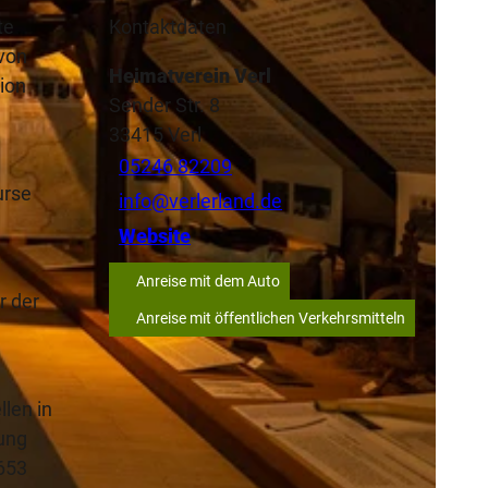
te
Kontaktdaten
 von
Heimatverein Verl
ion
Sender Str. 8
33415
Verl
05246 82209
urse
info@verlerland.de
Website
Anreise mit dem Auto
r der
Anreise mit öffentlichen Verkehrsmitteln
len in
zung
1653