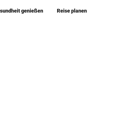
sundheit genießen
Reise planen
T
Merkzettel
Suche
e
i
l
e
n