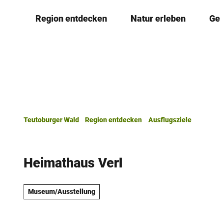
Z
Region entdecken
Natur erleben
Ge
u
m
I
n
h
a
l
t
Teutoburger Wald
Region entdecken
Ausflugsziele
Heimathaus Verl
Museum/Ausstellung