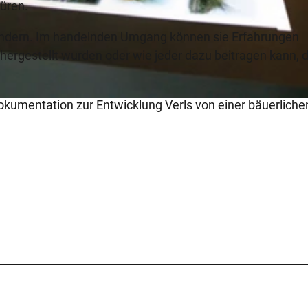
püren.
 Kindern. Im handelnden Umgang können sie Erfahrungen
hergestellt wurden oder wie jeder dazu beitragen kann, d
kumentation zur Entwicklung Verls von einer bäuerliche