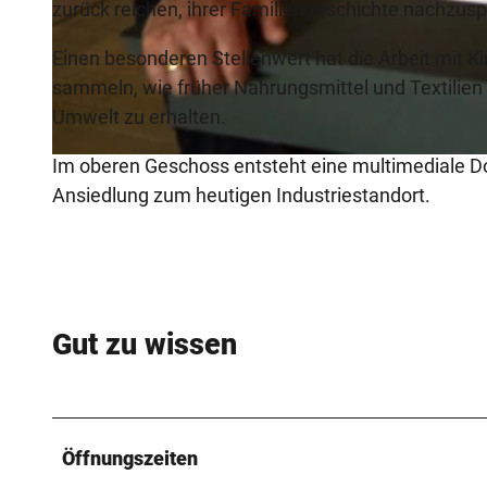
zurück reichen, ihrer Familiengeschichte nachzus
Einen besonderen Stellenwert hat die Arbeit mit
© Teutoburger Wald Tourismus, P. Gawandtka
sammeln, wie früher Nahrungsmittel und Textilien 
Umwelt zu erhalten.
Im oberen Geschoss entsteht eine multimediale Do
© Teutoburger Wald Tourismus, P. Gawandtka
Ansiedlung zum heutigen Industriestandort.
Gut zu wissen
Öffnungszeiten