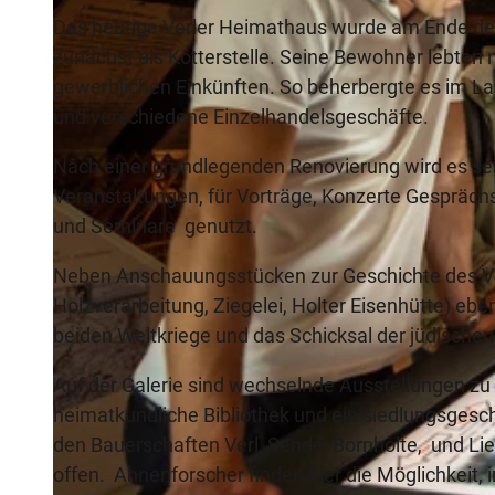
Das heutige Verler Heimathaus wurde am Ende des
zunächst als Kötterstelle. Seine Bewohner lebten 
gewerblichen Einkünften. So beherbergte es im Lau
und verschiedene Einzelhandelsgeschäfte.
Nach einer grundlegenden Renovierung wird es seit
Veranstaltungen, für Vorträge, Konzerte Gespräch
und Seminare genutzt.
Neben Anschauungsstücken zur Geschichte des Ve
Holzverarbeitung, Ziegelei, Holter Eisenhütte) eb
beiden Weltkriege und das Schicksal der jüdischen 
Auf der Galerie sind wechselnde Ausstellungen zu
heimatkundliche Bibliothek und ein siedlungsgeschi
den Bauerschaften Verl, Sende, Bornholte, und Li
offen. Ahnenforscher finden hier die Möglichkeit, 