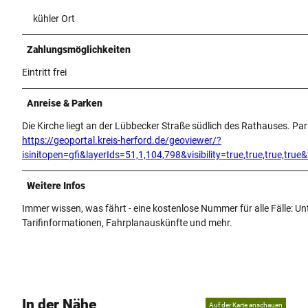
kühler Ort
Zahlungsmöglichkeiten
Eintritt frei
Anreise & Parken
Die Kirche liegt an der Lübbecker Straße südlich des Rathauses. Pa
https://geoportal.kreis-herford.de/geoviewer/?
isinitopen=gfi&layerIds=51,1,104,798&visibility=true,true,true,
Weitere Infos
Immer wissen, was fährt - eine kostenlose Nummer für alle Fälle: 
Tarifinformationen, Fahrplanauskünfte und mehr.
In der Nähe
Auf der Karte anschauen