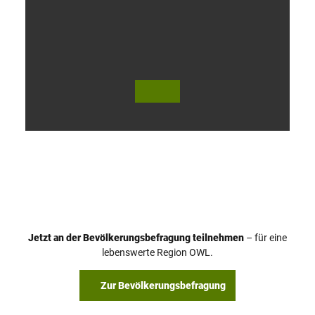
V
i
d
e
o
Jetzt an der Bevölkerungsbefragung teilnehmen
– für eine
a
© Teutoburger Wald Tourismus / P. Gawandtka
© T. Goedeck
lebenswerte Region OWL.
b
s
Zur Bevölkerungsbefragung
p
i