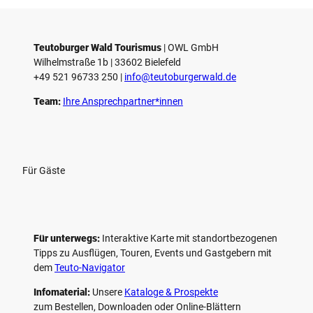
e
l
e
Teutoburger Wald Tourismus
| ­OWL GmbH
Wilhelmstraße 1b | ­33602 Bielefeld
n
+49 521 96733 250 |
­info@teutoburgerwald.de
Team:
Ihre Ansprechpartner*innen
Für Gäste
Für unterwegs:
Interaktive Karte mit standort­bezogenen
Tipps zu Ausflügen, Touren, Events und Gastgebern mit
dem
Teuto-Navigator
Infomaterial:
Unsere
Kataloge & Prospekte
zum Bestellen, Downloaden oder Online-Blättern