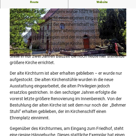
Neuerer Bau mit sehr altem Turm
Route
Website
Die alte Kirche in Kirchlengern wurde 1525 erbaut. Damals gab
es für jede soziale Schicht einen eigenen Eingang. Zahlreiche
Stühle waren im Besitz der Gutsherrschaft von Oberbehme
und Steinlake sowie anderer alteingesessener Bauernfamilien.
Aufgrund dieser Privilegien und der wachsenden Bevölkerung
wurde die inzwischen baufällige Kirche Ende des 19.
© Biologische Station Ravensberg im Kreis Herford e.V. |
CC-BY-SA
Jahrhunderts zu klein. 1919 wurde sie abgerissen und an ihrer
Stelle in nur zwei Jahren Bauzeit die noch heute hier stehende
© Biologische Station Ravensberg im Kreis Herford e.V. |
CC-BY-SA
größere Kirche errichtet.
Der alte Kirchturm ist aber erhalten geblieben – er wurde nur
aufgestockt. Die alten Kirchenstühle wurden in die neue
Ausstattung eingearbeitet, die alten Privilegien jedoch
ersatzlos gestrichen. In den sechziger Jahren erfolgte die
vorerst letzte größere Renovierung im Innenbereich. Von der
Bestuhlung der alten Kirche ist seit dem nur noch der „Behmer
Stuhl“ erhalten geblieben, der im Kirchenschiff einen
Ehrenplatz einnimmt.
Gegenüber des Kirchturmes, am Eingang zum Friedhof, steht
eine riesige Hängebuche. Dieses stattliche Exemplar hat einen