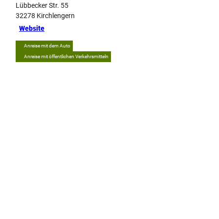
Lübbecker Str. 55
32278
Kirchlengern
Website
Anreise mit dem Auto
Anreise mit öffentlichen Verkehrsmitteln
Tipp