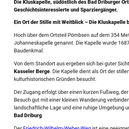
Die Kluskapelle, südöstlich des Bad Driburger Orts
Geschichtsinteressierte und Sparziergänger.
Ein Ort der Stille mit Weitblick – Die Kluskapelle
Hoch über dem Ortsteil Pömbsen auf dem 354 Mete
Johanneskapelle genannt. Die Kapelle wurde 1687 
Baudenkmal.
Von dem Standort aus ergeben sich bei guter Sich
Kasseler Berge
. Die Kapelle dient als Ort der stil
kulturhistorischen Gründen besucht.
Der Zugang erfolgt über einen kurzen Fußweg, der 
Besuch gut mit einer kleinen Wanderung verbinden.
landschaftliche Lage und eine ruhige Umgebung un
Bad Driburg
.
Der
Friedrich-Wilhelm-Weber-Weg
ist eine geeign