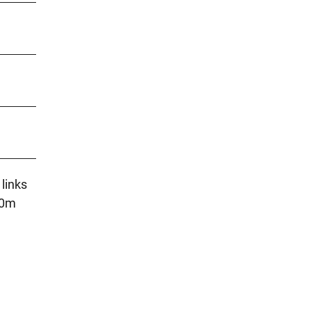
links
00m
.