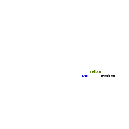
ttel
che
Teilen
PDF
Merken