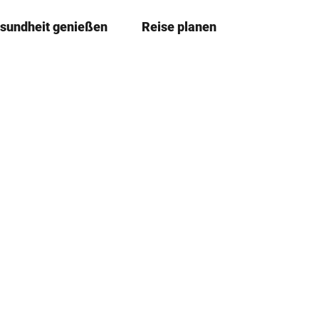
sundheit genießen
Reise planen
T
Merkze
Su
e
i
l
e
n