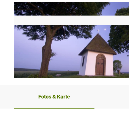
© Bad Driburger Touristik GmbH |
CC-BY-NC-ND
Fotos & Karte