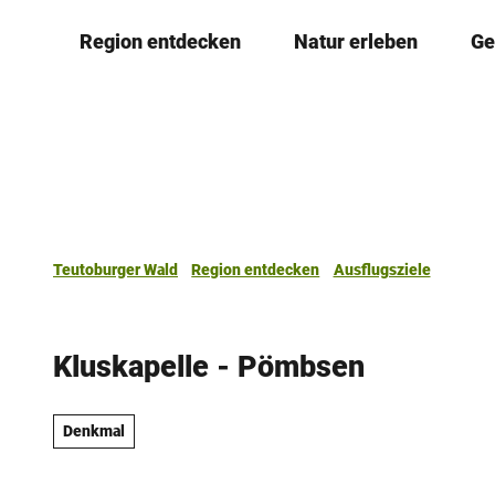
Z
Region entdecken
Natur erleben
Ge
u
m
I
n
h
a
l
t
Teutoburger Wald
Region entdecken
Ausflugsziele
Kluskapelle - Pömbsen
Denkmal