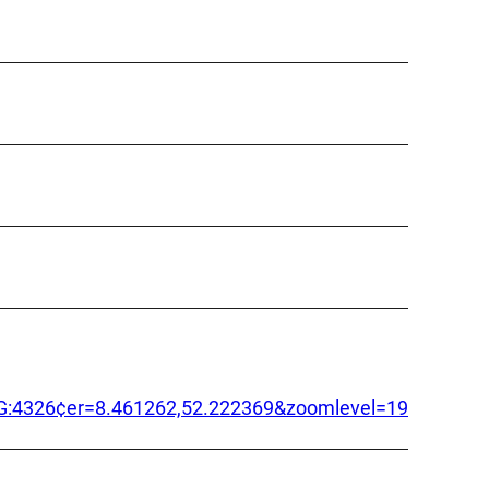
=EPSG:4326¢er=8.461262,52.222369&zoomlevel=19