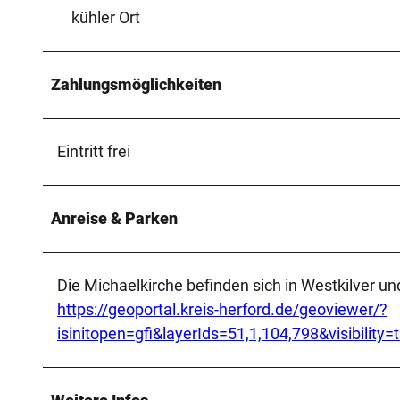
kühler Ort
Zahlungsmöglichkeiten
Eintritt frei
Anreise & Parken
Die Michaelkirche befinden sich in Westkilver un
https://geoportal.kreis-herford.de/geoviewer/?
isinitopen=gfi&layerIds=51,1,104,798&visibili