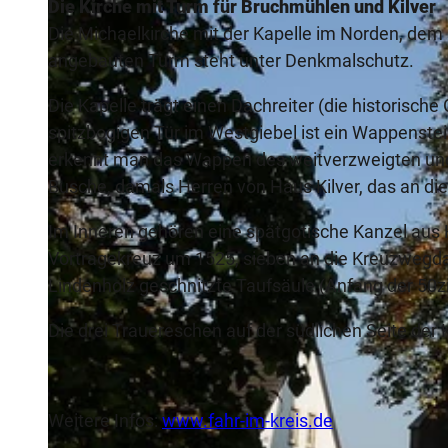
Die Kirche mit Turm für Bruchmühlen und Kilver
Die Michaelkirche mit der Kapelle im Norden, dem 
angebauten Turm steht unter Denkmalschutz.
Die Kapelle trägt einen Dachreiter (die historisc
spitzbogigen Tür im Westgiebel ist ein Wappenstei
erkennt man das Wappen des weitverzweigten un
Busche, damals Herren von Haus Kilver, das an die 
Im Inneren gehören eine spätgotische Kanzel aus Ho
Vortragekreuz um 1525, sieben an die Kreuzwegd
Lindenholz geschnitzte Taufsäule (Anfang der 50z
Die drei Trauereschen auf der südlichen Seite der 
Weitere Infos:
www.fahr-im-kreis.de