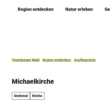
Z
Region entdecken
Natur erleben
Ge
u
m
I
n
h
a
l
t
Teutoburger Wald
Region entdecken
Ausflugsziele
Michaelkirche
Denkmal
Kirche