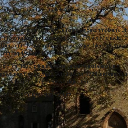
südlich angefügten Parallelschiff und dem südwestlich
he Glocke wurde im Zweiten Weltkrieg eingeschmolzen). Üb
n mit einer Inschrift zu bewundern: 1471 vor Michaelis. 
d berühmten ostwestfälischen Adelsgeschlechtes Von 
Stiftung der Kapelle erinnert.
lz (ca. 1520, gilt als älteste Kanzel Westfalens), ein
arstellungen angelehnte Gemälde von 1724 und eine aus
iger Jahre) zu den Sehenswürdigkeiten.
Kirche stehen unter Naturschutz.