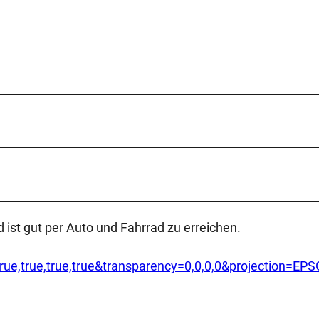
d ist gut per Auto und Fahrrad zu erreichen.
ty=true,true,true,true&transparency=0,0,0,0&projection