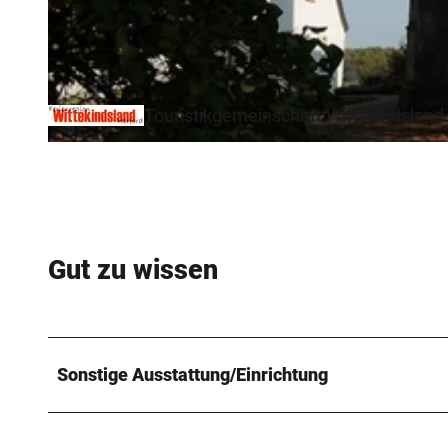
© Biologische Station Ravensberg im Kreis Herford e.V. |
CC-BY-SA
Touristikgemeinschaft Wittekindsland 
© Biologische Station Ravensberg im Kreis Herford e.V. |
CC-BY-SA
Gut zu wissen
Sonstige Ausstattung/Einrichtung