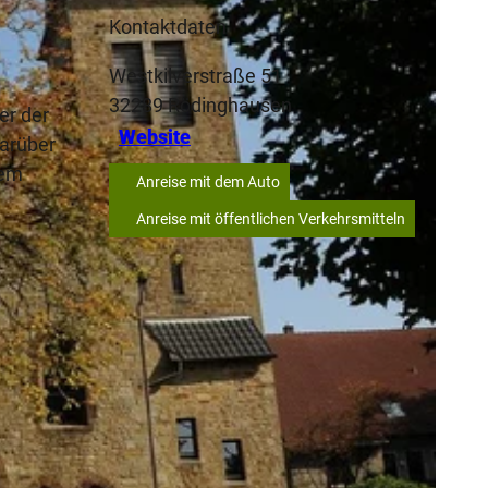
Kontaktdaten
Westkilverstraße 51
32289
Rödinghausen
er der
Website
Darüber
dem
Anreise mit dem Auto
Anreise mit öffentlichen Verkehrsmitteln