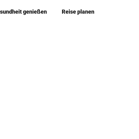
sundheit genießen
Reise planen
T
Merkze
Su
e
i
l
e
n