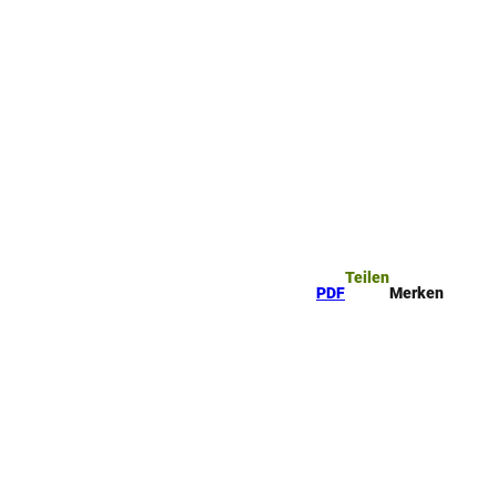
ttel
che
Teilen
PDF
Merken