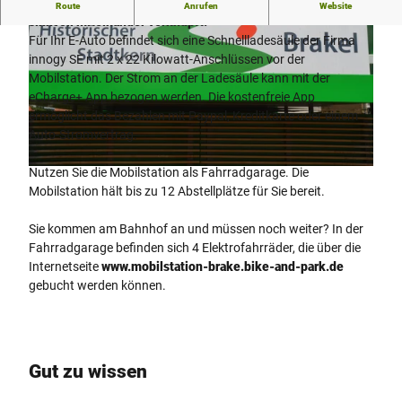
An der Mobilstation werden verschiedene Verkehrsmittel
Route
Anrufen
Website
sinnvoll miteinander verknüpft.
Für Ihr E-Auto befindet sich eine Schnellladesäule der Firma
innogy SE mit 2 x 22 Kilowatt-Anschlüssen vor der
Mobilstation. Der Strom an der Ladesäule kann mit der
eCharge+ App bezogen werden. Die kostenfreie App
ermöglicht das Bezahlen mit Paypal, Kreditkarte oder einem
© Teutoburger Wald Tourismus/Stadt Brakel |
CC-BY-SA
Auto-Stromvertrag.
Nutzen Sie die Mobilstation als Fahrradgarage. Die
© Teutoburger Wald Tourismus/Stadt Brakel |
CC-BY-SA
Mobilstation hält bis zu 12 Abstellplätze für Sie bereit.
Sie kommen am Bahnhof an und müssen noch weiter? In der
Fahrradgarage befinden sich 4 Elektrofahrräder, die über die
Internetseite
www.mobilstation-brake.bike-and-park.de
gebucht werden können.
Gut zu wissen