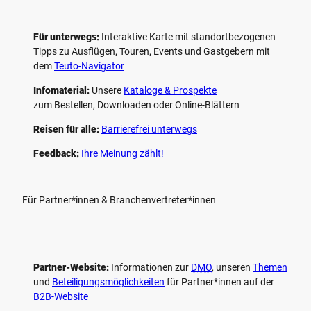
Für unterwegs:
Interaktive Karte mit standort­bezogenen
Tipps zu Ausflügen, Touren, Events und Gastgebern mit
dem
Teuto-Navigator
Infomaterial:
Unsere
Kataloge & Prospekte
zum Bestellen, Downloaden oder Online-Blättern
Reisen für alle:
Barrierefrei unterwegs
Feedback:
Ihre Meinung zählt!
Für Partner*innen & Branchenvertreter*innen
Partner-Website:
Informationen zur
DMO
, unseren ­
Themen
und
Beteiligungs­möglichkeiten
für Partner*innen auf der
B2B-Website