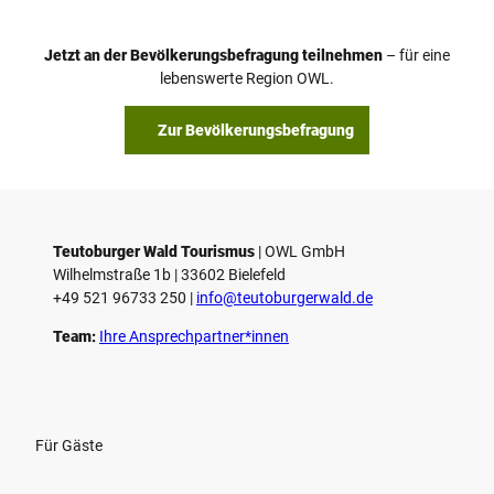
e
o
Jetzt an der Bevölkerungsbefragung teilnehmen
– für eine
a
© Teutoburger Wald Tourismus / P. Gawandtka
© T. Goedeck
lebenswerte Region OWL.
b
s
Zur Bevölkerungsbefragung
p
i
e
l
e
Teutoburger Wald Tourismus
| ­OWL GmbH
Wilhelmstraße 1b | ­33602 Bielefeld
n
+49 521 96733 250 |
­info@teutoburgerwald.de
Team:
Ihre Ansprechpartner*innen
Für Gäste