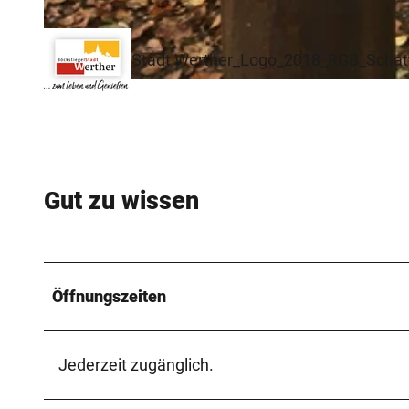
Stadt Werther_Logo_2018_RGB_Schat
© Stadt Werther (Westf.) |
CC-BY-SA
Gut zu wissen
Öffnungszeiten
Jederzeit zugänglich.