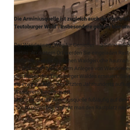
Die Arminiusquelle ist zugleich auch der Rastpl
Teutoburger Wald". Insbesondere geht es hier um
Der Wanderweg „Weg für Genießer – 5 Sinne erlebe
© Arbeitsgemeinschaft Weg für Genießer
vorbei. An diesem Ort werden Sie eingeladen Rast
Duftstele und die typischen Waldgerüche hautnah 
durchatmen"! Neben dem Anlegen von Wanderwegen
den Höhen des Teutoburger Waldes erneuert. Sie e
sie etwa zur Mitte des letzten Jahrhunderts aufka
Wanderern eingemauert.
Man erreicht die Arminiusquelle fußläufig auf d
"Schanze" vorbei, erreicht man den Rastplatz nac