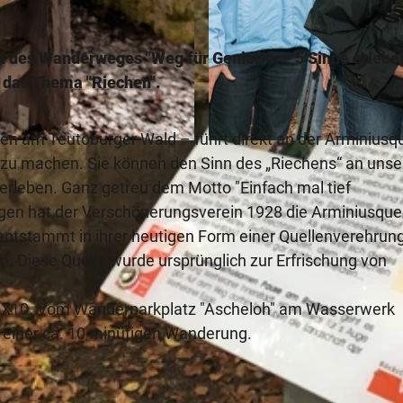
atz des Wanderweges "Weg für Genießer - 5 Sinne erleb
 das Thema "Riechen".
n am Teutoburger Wald – führt direkt an der Arminiusqu
© Unbekannt
 zu machen. Sie können den Sinn des „Riechens“ an unse
erleben. Ganz getreu dem Motto "Einfach mal tief
 hat der Verschönerungsverein 1928 die Arminiusquel
ntstammt in ihrer heutigen Form einer Quellenverehrung
m. Diese Quelle wurde ursprünglich zur Erfrischung von
em X10. Vom Wanderparkplatz "Ascheloh" am Wasserwerk
h einer ca. 10 minütigen Wanderung.