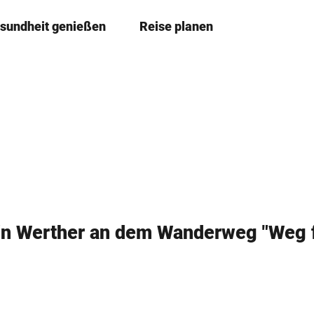
sundheit genießen
Reise planen
T
Merkze
Su
e
i
l
e
n
 in Werther an dem Wanderweg "Weg f