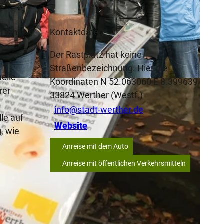
en am
Kontaktdaten
Der Rastplatz hat keine
Straßenbezeichnung. Hier die
elle
Koordinaten N 52.063060 E 8.399639
rer
33824
Werther (Westf.)
info@stadt-werther.de
le auf
Website
, wie
Anreise mit dem Auto
Anreise mit öffentlichen Verkehrsmitteln