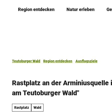
Z
Region entdecken
Natur erleben
Ge
u
m
I
n
h
a
l
t
Teutoburger Wald
Region entdecken
Ausflugsziele
Rastplatz an der Arminiusquelle
am Teutoburger Wald"
Rastplatz
Wald