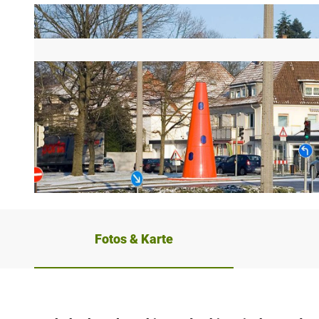
© Stadt Herford |
CC-BY-SA
Fotos & Karte