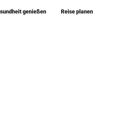
sundheit genießen
Reise planen
T
Merkze
Su
e
i
l
e
n