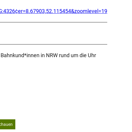
=EPSG:4326¢er=8.67903,52.115454&zoomlevel=19
nd Bahnkund*innen in NRW rund um die Uhr
schauen