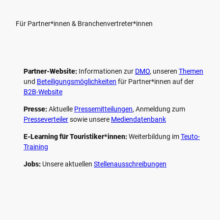
Für Partner*innen & Branchenvertreter*innen
Partner-Website:
Informationen zur
DMO
, unseren ­
Themen
und
Beteiligungs­möglichkeiten
für Partner*innen auf der
B2B-Website
Presse:
Aktuelle
Pressemitteilungen
, Anmeldung zum
Presseverteiler
sowie unsere
Mediendatenbank
E-Learning für Touristiker*innen:
Weiterbildung im
Teuto-
Training
Jobs:
Unsere aktuellen
Stellenausschreibungen
F
P
Y
I
a
i
o
n
c
n
u
s