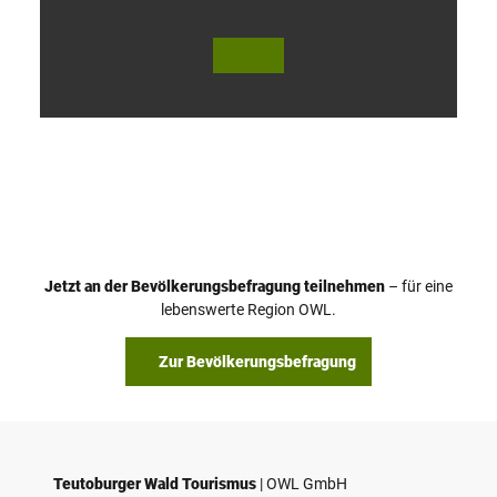
V
i
d
e
o
Jetzt an der Bevölkerungsbefragung teilnehmen
– für eine
a
© Teutoburger Wald Tourismus / P. Gawandtka
© T. Goedeck
lebenswerte Region OWL.
b
s
Zur Bevölkerungsbefragung
p
i
e
l
e
Teutoburger Wald Tourismus
| ­OWL GmbH