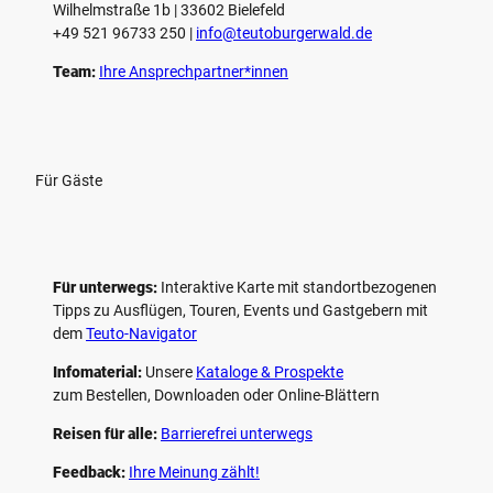
Wilhelmstraße 1b | ­33602 Bielefeld
n
+49 521 96733 250 |
­info@teutoburgerwald.de
Team:
Ihre Ansprechpartner*innen
Für Gäste
Für unterwegs:
Interaktive Karte mit standort­bezogenen
Tipps zu Ausflügen, Touren, Events und Gastgebern mit
dem
Teuto-Navigator
Infomaterial:
Unsere
Kataloge & Prospekte
zum Bestellen, Downloaden oder Online-Blättern
Reisen für alle:
Barrierefrei unterwegs
Feedback:
Ihre Meinung zählt!