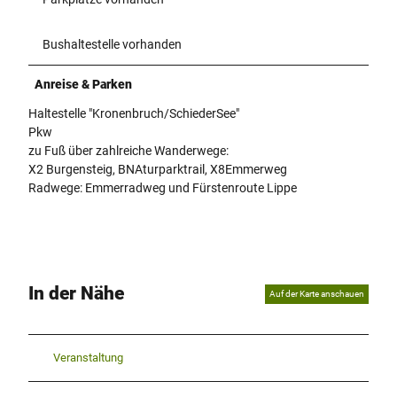
i
.
Bushaltestelle vorhanden
j
p
Anreise & Parken
g
Haltestelle "Kronenbruch/SchiederSee"
Pkw
zu Fuß über zahlreiche Wanderwege:
X2 Burgensteig, BNAturparktrail, X8Emmerweg
Radwege: Emmerradweg und Fürstenroute Lippe
In der Nähe
Auf der Karte anschauen
Veranstaltung