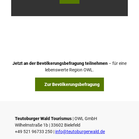
V
i
d
e
o
Jetzt an der Bevölkerungsbefragung teilnehmen
– für eine
a
© Teutoburger Wald Tourismus / P. Gawandtka
© T. Goedeck
lebenswerte Region OWL.
b
s
Zur Bevölkerungsbefragung
p
i
e
l
e
Teutoburger Wald Tourismus
| ­OWL GmbH
Wilhelmstraße 1b | ­33602 Bielefeld
n
+49 521 96733 250 |
­info@teutoburgerwald.de