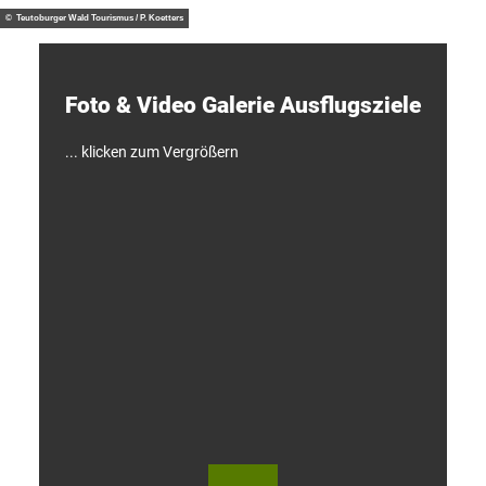
otzny
t
d
© Teutoburger Wald Tourismus / P. Koetters
e
c
k
e
Foto & Video ­Galerie ­Ausflugsziele
n
!
... klicken zum Vergrößern