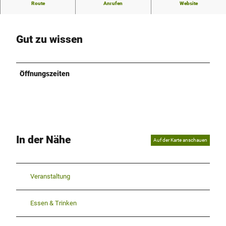
Der Schuhladen im Hoffmannspark.
Route
Anrufen
Website
Gut zu wissen
Öffnungszeiten
In der Nähe
Auf der Karte anschauen
Veranstaltung
Essen & Trinken