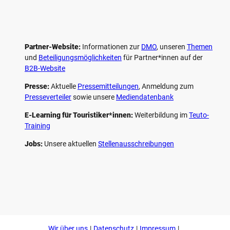
Partner-Website:
Informationen zur
DMO
, unseren ­
Themen
und
Beteiligungs­möglichkeiten
für Partner*innen auf der
B2B-Website
Presse:
Aktuelle
Pressemitteilungen
, Anmeldung zum
Presseverteiler
sowie unsere
Mediendatenbank
E-Learning für Touristiker*innen:
Weiterbildung im
Teuto-
Training
Jobs:
Unsere aktuellen
Stellenausschreibungen
F
P
Y
I
a
i
o
n
c
n
u
s
e
t
t
t
b
e
u
a
o
r
b
g
Wir über uns
Datenschutz
Impressum
o
e
e
r