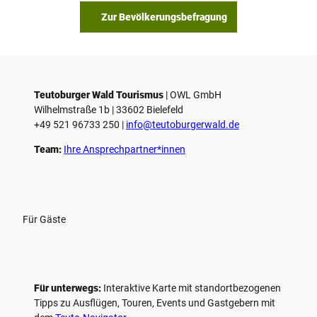
s
Zur Bevölkerungsbefragung
p
i
e
l
e
Teutoburger Wald Tourismus
| ­OWL GmbH
Wilhelmstraße 1b | ­33602 Bielefeld
n
+49 521 96733 250 |
­info@teutoburgerwald.de
Team:
Ihre Ansprechpartner*innen
Für Gäste
Für unterwegs:
Interaktive Karte mit standort­bezogenen
Tipps zu Ausflügen, Touren, Events und Gastgebern mit