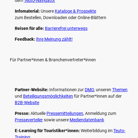
dem
Teuto-Navigator
Infomaterial:
Unsere
Kataloge & Prospekte
zum Bestellen, Downloaden oder Online-Blättern
Reisen für alle:
Barrierefrei unterwegs
Feedback:
Ihre Meinung zählt!
Für Partner*innen & Branchenvertreter*innen
Partner-Website:
Informationen zur
DMO
, unseren ­
Themen
und
Beteiligungs­möglichkeiten
für Partner*innen auf der
B2B-Website
Presse:
Aktuelle
Pressemitteilungen
, Anmeldung zum
Presseverteiler
sowie unsere
Mediendatenbank
E-Learning für Touristiker*innen:
Weiterbildung im
Teuto-
Training