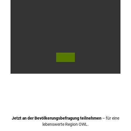
V
i
d
e
o
Jetzt an der Bevölkerungsbefragung teilnehmen
– für eine
a
© Teutoburger Wald Tourismus / P. Gawandtka
© T. Goedeck
lebenswerte Region OWL.
b