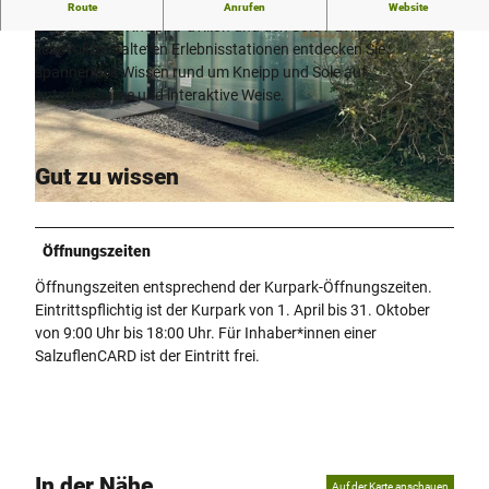
Besuchen Sie unsere beiden Informations-Pavillons im
Route
Anrufen
Website
Kurpark: Den Kneipp-Pavillon und den Sole-Pavillon. An
liebevoll gestalteten Erlebnisstationen entdecken Sie
spannendes Wissen rund um Kneipp und Sole auf
unterhaltsame und interaktive Weise.
© Stadt Bad Salzuflen |
CC-BY
Gut zu wissen
© Stadt Bad Salzuflen |
CC-BY-SA
Öffnungszeiten
Öffnungszeiten entsprechend der Kurpark-Öffnungszeiten.
Eintrittspflichtig ist der Kurpark von 1. April bis 31. Oktober
von 9:00 Uhr bis 18:00 Uhr. Für Inhaber*innen einer
SalzuflenCARD ist der Eintritt frei.
In der Nähe
Auf der Karte anschauen