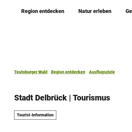
Z
Region entdecken
Natur erleben
Ge
u
m
I
n
h
a
l
t
Teutoburger Wald
Region entdecken
Ausflugsziele
Stadt Delbrück | Tourismus
Tourist-Information