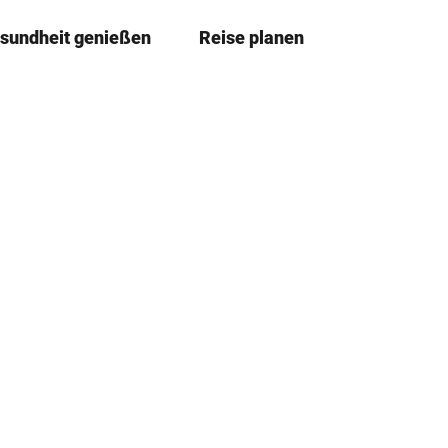
sundheit genießen
Reise planen
T
Merkzettel
Suche
e
i
l
e
n