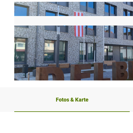
© Kreis Paderborn, NPinke |
CC-BY-SA
Fotos & Karte