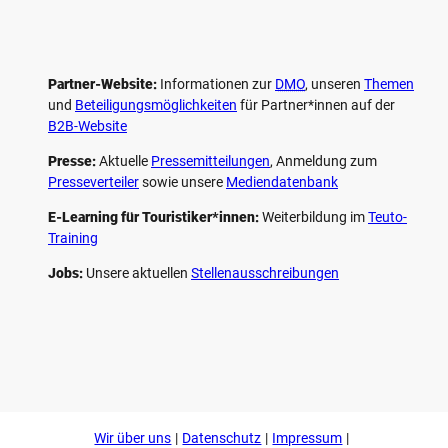
Partner-Website:
Informationen zur
DMO
, unseren ­
Themen
und
Beteiligungs­möglichkeiten
für Partner*innen auf der
B2B-Website
Presse:
Aktuelle
Pressemitteilungen
, Anmeldung zum
Presseverteiler
sowie unsere
Mediendatenbank
E-Learning für Touristiker*innen:
Weiterbildung im
Teuto-
Training
Jobs:
Unsere aktuellen
Stellenausschreibungen
F
P
Y
I
a
i
o
n
c
n
u
s
e
t
t
t
b
e
u
a
o
r
b
g
Wir über uns
Datenschutz
Impressum
o
e
e
r