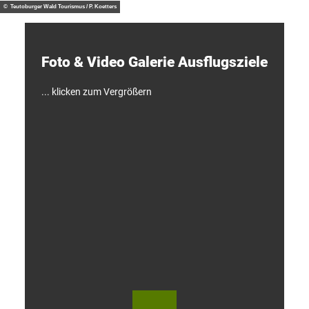
d
© Teutoburger Wald Tourismus / P. Koetters
e
c
k
e
Foto & Video ­Galerie ­Ausflugsziele
n
!
... klicken zum Vergrößern