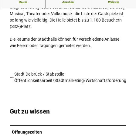
Erste Adresse für Kulturangebote mit überregionaler
Route
Anrufen
Website
Magnetwirkung ist die Stadthalle Delbrück. Kabarett, Comedy,
Musical, Theater oder Volksmusik- die Liste der Gastspiele ist
so lang wie vielfältig. Die Halle bietet bis zu 1.100 Besuchern
(Sitz-)Platz.
Die Räume der Stadthalle können für verschiedene Anlässe
wie Feiern oder Tagungen gemietet werden.
Stadt Delbrück / Stabstelle
Öffentlichkeitsarbeit/Stadtmarketing/Wirtschaftsförderung
Gut zu wissen
Öffnungszeiten