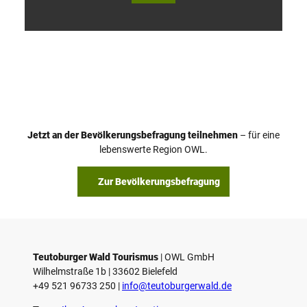
V
i
d
e
o
Jetzt an der Bevölkerungsbefragung teilnehmen
– für eine
a
© Teutoburger Wald Tourismus / P. Gawandtka
© T. Goedeck
lebenswerte Region OWL.
b
s
Zur Bevölkerungsbefragung
p
i
e
l
e
Teutoburger Wald Tourismus
| ­OWL GmbH
Wilhelmstraße 1b | ­33602 Bielefeld
n
+49 521 96733 250 |
­info@teutoburgerwald.de