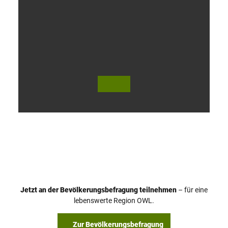
V
i
d
e
o
Jetzt an der Bevölkerungsbefragung teilnehmen
– für eine
a
© Teutoburger Wald Tourismus / P. Gawandtka
© T. Goedeck
lebenswerte Region OWL.
b
s
Zur Bevölkerungsbefragung