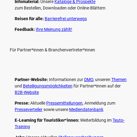
Infomaterial:
Unsere
Kataloge & Prospekte
zum Bestellen, Downloaden oder Online-Blättern
Reisen für alle:
Barrierefrei unterwegs
Feedback:
Ihre Meinung zählt!
Für Partner*innen & Branchenvertreter*innen
Partner-Website:
Informationen zur
DMO
, unseren ­
Themen
und
Beteiligungs­möglichkeiten
für Partner*innen auf der
B2B-Website
Presse:
Aktuelle
Pressemitteilungen
, Anmeldung zum
Presseverteiler
sowie unsere
Mediendatenbank
E-Learning für Touristiker*innen:
Weiterbildung im
Teuto-
Training