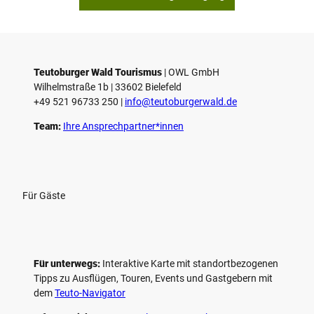
p
i
e
l
e
Teutoburger Wald Tourismus
| ­OWL GmbH
Wilhelmstraße 1b | ­33602 Bielefeld
n
+49 521 96733 250 |
­info@teutoburgerwald.de
Team:
Ihre Ansprechpartner*innen
Für Gäste
Für unterwegs:
Interaktive Karte mit standort­bezogenen
Tipps zu Ausflügen, Touren, Events und Gastgebern mit
dem
Teuto-Navigator