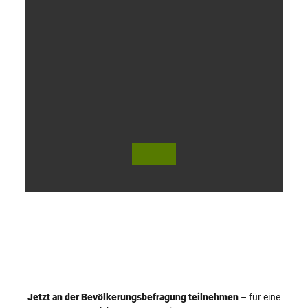
V
i
d
e
o
Jetzt an der Bevölkerungsbefragung teilnehmen
– für eine
a
© Teutoburger Wald Tourismus / P. Gawandtka
© T. Goedeck