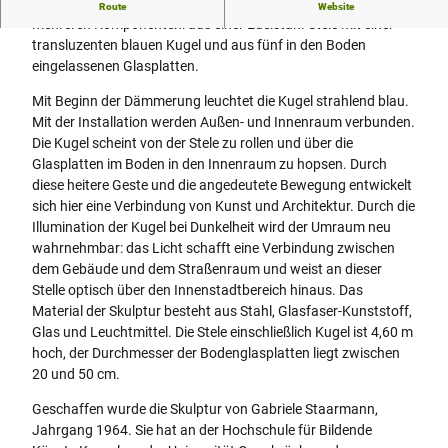
Die im Jahr 2000 geschaffene Lichtinstallation besteht aus
Route
Website
mehreren Komponenten: aus einer Edelstahl-Stele mit einer
transluzenten blauen Kugel und aus fünf in den Boden
eingelassenen Glasplatten.
Mit Beginn der Dämmerung leuchtet die Kugel strahlend blau.
Mit der Installation werden Außen- und Innenraum verbunden.
Die Kugel scheint von der Stele zu rollen und über die
Glasplatten im Boden in den Innenraum zu hopsen. Durch
diese heitere Geste und die angedeutete Bewegung entwickelt
sich hier eine Verbindung von Kunst und Architektur. Durch die
Illumination der Kugel bei Dunkelheit wird der Umraum neu
wahrnehmbar: das Licht schafft eine Verbindung zwischen
dem Gebäude und dem Straßenraum und weist an dieser
Stelle optisch über den Innenstadtbereich hinaus. Das
Material der Skulptur besteht aus Stahl, Glasfaser-Kunststoff,
Glas und Leuchtmittel. Die Stele einschließlich Kugel ist 4,60 m
hoch, der Durchmesser der Bodenglasplatten liegt zwischen
20 und 50 cm.
Geschaffen wurde die Skulptur von Gabriele Staarmann,
Jahrgang 1964. Sie hat an der Hochschule für Bildende