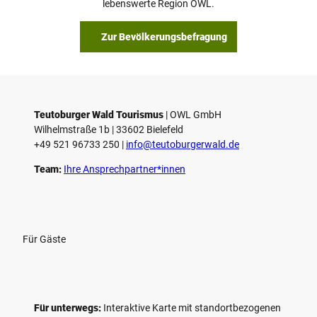
lebenswerte Region OWL.
b
s
Zur Bevölkerungsbefragung
p
i
e
l
e
Teutoburger Wald Tourismus
| ­OWL GmbH
Wilhelmstraße 1b | ­33602 Bielefeld
n
+49 521 96733 250 |
­info@teutoburgerwald.de
Team:
Ihre Ansprechpartner*innen
Für Gäste
Für unterwegs:
Interaktive Karte mit standort­bezogenen