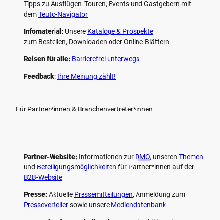
Tipps zu Ausflügen, Touren, Events und Gastgebern mit
dem
Teuto-Navigator
Infomaterial:
Unsere
Kataloge & Prospekte
zum Bestellen, Downloaden oder Online-Blättern
Reisen für alle:
Barrierefrei unterwegs
Feedback:
Ihre Meinung zählt!
Für Partner*innen & Branchenvertreter*innen
Partner-Website:
Informationen zur
DMO
, unseren ­
Themen
und
Beteiligungs­möglichkeiten
für Partner*innen auf der
B2B-Website
Presse:
Aktuelle
Pressemitteilungen
, Anmeldung zum
Presseverteiler
sowie unsere
Mediendatenbank