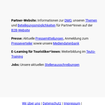
Partner-Website:
Informationen zur
DMO
, unseren ­
Themen
und
Beteiligungs­möglichkeiten
für Partner*innen auf der
B2B-Website
Presse:
Aktuelle
Pressemitteilungen
, Anmeldung zum
Presseverteiler
sowie unsere
Mediendatenbank
E-Learning für Touristiker*innen:
Weiterbildung im
Teuto-
Training
Jobs:
Unsere aktuellen
Stellenausschreibungen
F
P
Y
I
a
i
o
n
c
n
u
s
e
t
t
t
b
e
u
a
o
r
b
g
Wir über uns
Datenschutz
Impressum
o
e
e
r