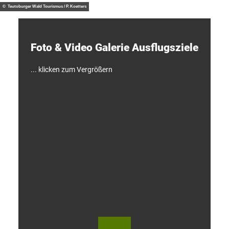
d
© Teutoburger Wald Tourismus / P. Koetters
e
c
k
e
Foto & Video ­Galerie ­Ausflugsziele
n
!
... klicken zum Vergrößern