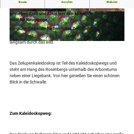
Langsam bewegte Farben im Zeitlupenkaleidoskop
Route
Anrufen
Website
faszinieren alle. Teil des Kaleidoskopwegs in Bad Driburg,
genießen Groß und Klein hier den Mix aus Natur und Kunst.
© Bad Driburger Touristik GmbH
© Bad Driburger Touristik GmbH
Ideal für Neugierige.
Langsam fließende Farben – Das Zeitlupenkaleidoskop
im Zeitlupenkaleidoskop fließen bunte Flüssigkeiten ganz
langsam durch das Bild.
© Bad Driburger Touristik GmbH
Das Zeilupenkaleidoskop ist Teil des Kaleidoskopwegs und
steht am Hang des Rosenbergs unterhalb des Arboretums
neben einer Liegebank. Von hier genießen Sie einen schönen
Blick in die Schwalle.
Zum Kaleidoskopweg: