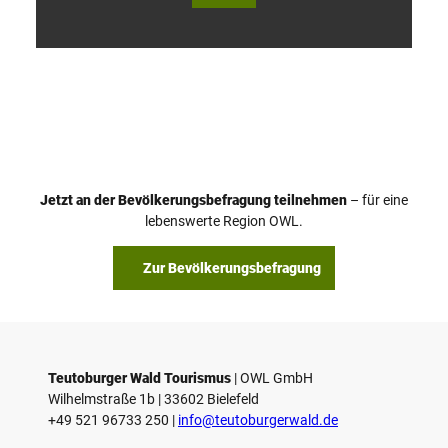
V
i
d
e
o
Jetzt an der Bevölkerungsbefragung teilnehmen
– für eine
a
© Teutoburger Wald Tourismus / P. Gawandtka
© T. Goedeck
lebenswerte Region OWL.
b
s
Zur Bevölkerungsbefragung
p
i
e
l
e
Teutoburger Wald Tourismus
| ­OWL GmbH
Wilhelmstraße 1b | ­33602 Bielefeld
n
+49 521 96733 250 |
­info@teutoburgerwald.de