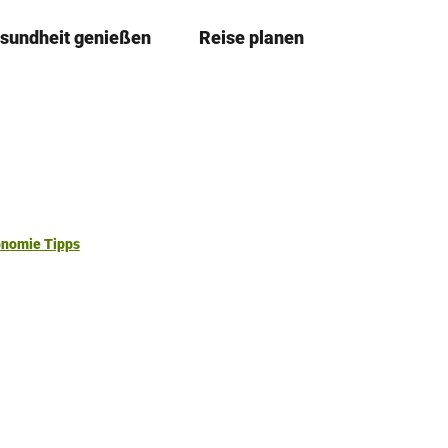
sundheit genießen
Reise planen
T
Merkzettel
Suche
e
i
l
e
n
onomie Tipps