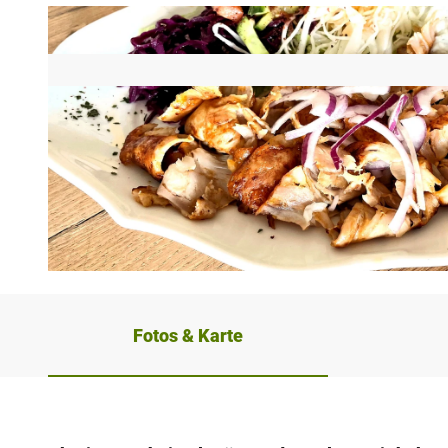
© Teutoburger Wald_Stadt Schloß Holte-Stukenbrock
Fotos & Karte