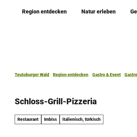
Z
Region entdecken
Natur erleben
Ge
u
m
I
n
h
a
l
t
Teutoburger Wald
Region entdecken
Gastro & Event
Gastr
Schloss-Grill-Pizzeria
Restaurant
Imbiss
italienisch, türkisch