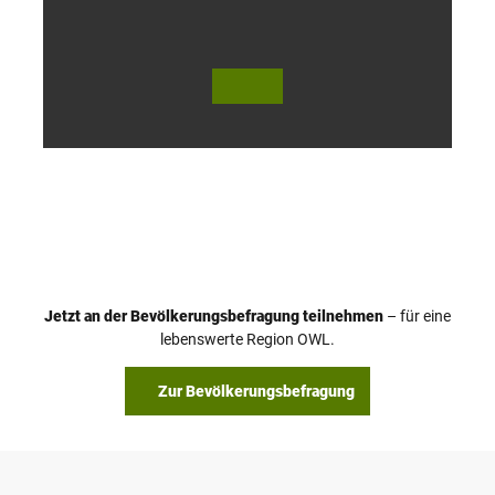
© Te
© Te
utob
utob
urger
urger
Wald
Wald
Touri
Touri
smus
smus
/ D. K
/ D. K
etz
etz
Jetzt an der Bevölkerungsbefragung teilnehmen
– für eine
lebenswerte Region OWL.
Zur Bevölkerungsbefragung