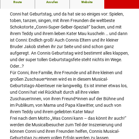
Die Mitmach-Musicalproduktion
Route
Anrufen
Website
Conni hat Geburtstag, und da hat sie so einiges vor: Spielen,
toben, tanzen, singen, mit ihren Freunden die weltbeste
Schokotorte „Conni-Super-Selber-Spezial!“ backen, und mit
ihrem Teddy und ihrem lieben Kater Mau kuscheln … und dann
ist Conni: Endlich groß! Auch Connis Eltern und ihr kleiner
Bruder Jakob stehen ihr zur Seite und sind schon ganz
aufgeregt. An Connis Geburtstag wird bestimmt alles klappen,
und der super tollen Geburtstagsfete steht nichts im Wege.
Oder…?
Für Conni, ihre Familie, ihre Freunde und all ihre kleinen und
großen Zuschauer*innen wird es in diesem Musical-
Geburtstags-Abenteuer nie langweilig. Es ist immer etwas los,
und Conni hat viel Rückhalt durch all ihre vielen
ZuschauerInnen, von ihren Freund*innen auf der Bühne und
im Publikum, von Mama und Papa Klawitter, und auch von
ihrem Teddy und ihrem geliebten Kater Mau!
Frei nach dem Motto „Was Conni kann – das könnt ihr auch!“
werden die Musicalbesucher zum Teil der Inszenierung und
können Conni und ihren Freunden helfen, Connis Musical-
Geburtstag zu einem vollen Erfolg werden zu lassen.