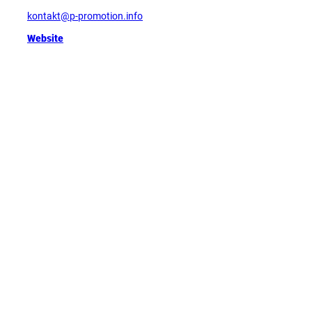
kontakt@p-promotion.info
Website
Tipp
D
e