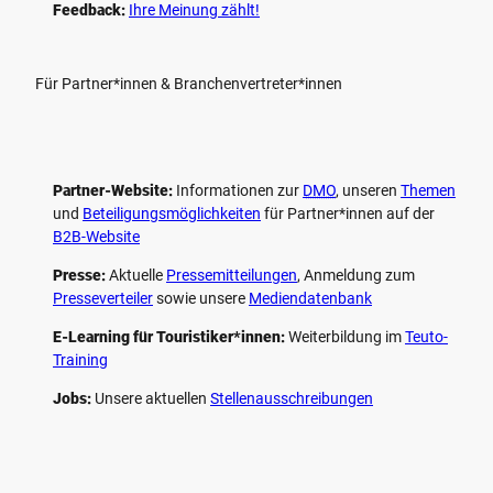
Feedback:
Ihre Meinung zählt!
Für Partner*innen & Branchenvertreter*innen
Partner-Website:
Informationen zur
DMO
, unseren ­
Themen
und
Beteiligungs­möglichkeiten
für Partner*innen auf der
B2B-Website
Presse:
Aktuelle
Pressemitteilungen
, Anmeldung zum
Presseverteiler
sowie unsere
Mediendatenbank
E-Learning für Touristiker*innen:
Weiterbildung im
Teuto-
Training
Jobs:
Unsere aktuellen
Stellenausschreibungen
F
P
Y
I