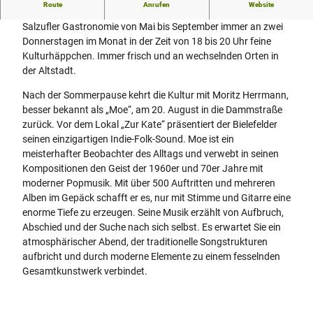
Route
Anrufen
Website
Das Stadtmarketing serviert in Kooperation mit der Bad
Salzufler Gastronomie von Mai bis September immer an zwei
Donnerstagen im Monat in der Zeit von 18 bis 20 Uhr feine
Kulturhäppchen. Immer frisch und an wechselnden Orten in
der Altstadt.
Nach der Sommerpause kehrt die Kultur mit Moritz Herrmann,
besser bekannt als „Moe“, am 20. August in die Dammstraße
zurück. Vor dem Lokal „Zur Kate“ präsentiert der Bielefelder
seinen einzigartigen Indie-Folk-Sound. Moe ist ein
meisterhafter Beobachter des Alltags und verwebt in seinen
Kompositionen den Geist der 1960er und 70er Jahre mit
moderner Popmusik. Mit über 500 Auftritten und mehreren
Alben im Gepäck schafft er es, nur mit Stimme und Gitarre eine
enorme Tiefe zu erzeugen. Seine Musik erzählt von Aufbruch,
Abschied und der Suche nach sich selbst. Es erwartet Sie ein
atmosphärischer Abend, der traditionelle Songstrukturen
aufbricht und durch moderne Elemente zu einem fesselnden
Gesamtkunstwerk verbindet.