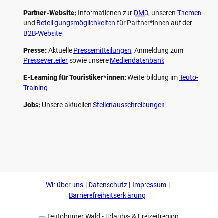
Partner-Website:
Informationen zur
DMO
, unseren ­
Themen
und
Beteiligungs­möglichkeiten
für Partner*innen auf der
B2B-Website
Presse:
Aktuelle
Pressemitteilungen
, Anmeldung zum
Presseverteiler
sowie unsere
Mediendatenbank
E-Learning für Touristiker*innen:
Weiterbildung im
Teuto-
Training
Jobs:
Unsere aktuellen
Stellenausschreibungen
F
P
Y
I
a
i
o
n
c
n
u
s
e
t
t
t
b
e
u
a
o
r
b
g
Wir über uns
Datenschutz
Impressum
o
e
e
r
k
s
a
Barrierefreiheitserklärung
t
m