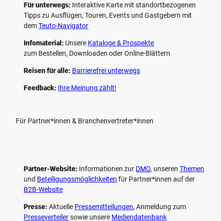
Für unterwegs:
Interaktive Karte mit standort­bezogenen
Tipps zu Ausflügen, Touren, Events und Gastgebern mit
dem
Teuto-Navigator
Infomaterial:
Unsere
Kataloge & Prospekte
zum Bestellen, Downloaden oder Online-Blättern
Reisen für alle:
Barrierefrei unterwegs
Feedback:
Ihre Meinung zählt!
Für Partner*innen & Branchenvertreter*innen
Partner-Website:
Informationen zur
DMO
, unseren ­
Themen
und
Beteiligungs­möglichkeiten
für Partner*innen auf der
B2B-Website
Presse:
Aktuelle
Pressemitteilungen
, Anmeldung zum
Presseverteiler
sowie unsere
Mediendatenbank