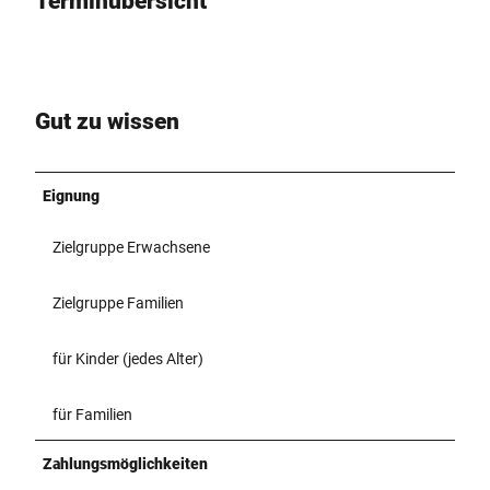
Terminübersicht
H
e
i
d
e
l
Gut zu wissen
b
e
e
Eignung
r
f
Zielgruppe Erwachsene
e
s
t
Zielgruppe Familien
für Kinder (jedes Alter)
für Familien
Zahlungsmöglichkeiten