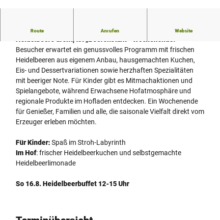
S
p
a
Wenn sich auf dem Spargelhof Winkelmann alles um die
Route
Anrufen
Website
r
Heidelbeere dreht, ist „Beerenstark“-Wochenende.
g
Besucher erwartet ein genussvolles Programm mit frischen
e
Heidelbeeren aus eigenem Anbau, hausgemachten Kuchen,
l
Eis- und Dessertvariationen sowie herzhaften Spezialitäten
h
mit beeriger Note. Für Kinder gibt es Mitmachaktionen und
o
Spielangebote, während Erwachsene Hofatmosphäre und
f
regionale Produkte im Hofladen entdecken. Ein Wochenende
W
für Genießer, Familien und alle, die saisonale Vielfalt direkt vom
i
Erzeuger erleben möchten.
n
k
Für Kinder:
Spaß im Stroh-Labyrinth
e
Im Hof
: frischer Heidelbeerkuchen und selbstgemachte
l
Heidelbeerlimonade
m
a
So 16.8. Heidelbeerbuffet 12-15 Uhr
n
n
-