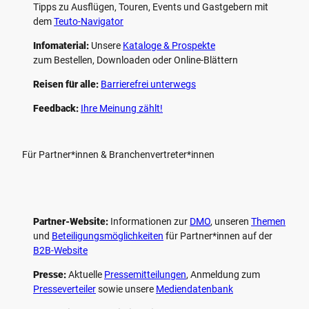
Tipps zu Ausflügen, Touren, Events und Gastgebern mit
dem
Teuto-Navigator
Infomaterial:
Unsere
Kataloge & Prospekte
zum Bestellen, Downloaden oder Online-Blättern
Reisen für alle:
Barrierefrei unterwegs
Feedback:
Ihre Meinung zählt!
Für Partner*innen & Branchenvertreter*innen
Partner-Website:
Informationen zur
DMO
, unseren ­
Themen
und
Beteiligungs­möglichkeiten
für Partner*innen auf der
B2B-Website
Presse:
Aktuelle
Pressemitteilungen
, Anmeldung zum
Presseverteiler
sowie unsere
Mediendatenbank