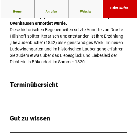
Ticket kaufen
Die 7 Kilometer lange, literarhistorische Wanderung führt
Route
Anrufen
Website
zum „Joelskamp“, wo im Februar 1783 ein Handelsjude aus
Ovenhausen ermordet wurde.
Diese historischen Begebenheiten setzte Annette von Droste-
Hülshoff später literarisch um: entstanden ist ihre Erzählung
„Die Judenbuche“ (1842) als eigenständiges Werk. Im neuen
Ludowinengarten und im historischen Laubengang erfahren
Sie zudem etwas über das Liebesglück und Liebesleid der
Dichterin in Bökendorf im Sommer 1820.
Terminübersicht
Gut zu wissen