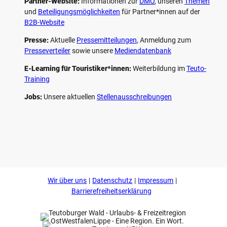
Partner-Website:
Informationen zur
DMO
, unseren ­
Themen
und
Beteiligungs­möglichkeiten
für Partner*innen auf der
B2B-Website
Presse:
Aktuelle
Pressemitteilungen
, Anmeldung zum
Presseverteiler
sowie unsere
Mediendatenbank
E-Learning für Touristiker*innen:
Weiterbildung im
Teuto-
Training
Jobs:
Unsere aktuellen
Stellenausschreibungen
F
P
Y
I
a
i
o
n
c
n
u
s
e
t
t
t
b
e
u
a
o
r
b
g
Wir über uns
Datenschutz
Impressum
o
e
e
r
k
s
a
Barrierefreiheitserklärung
t
m