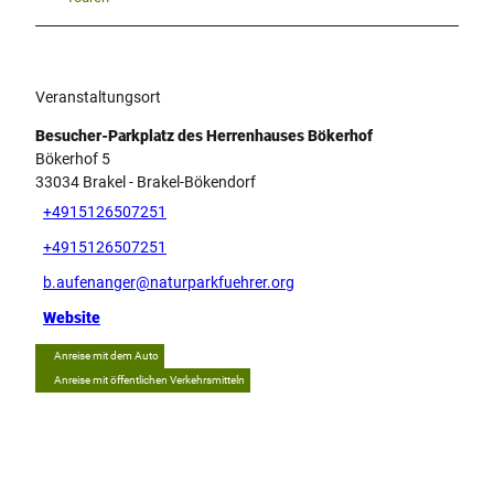
Veranstaltungsort
Besucher-Parkplatz des Herrenhauses Bökerhof
Bökerhof 5
33034
Brakel
- Brakel-Bökendorf
+4915126507251
+4915126507251
b.aufenanger@naturparkfuehrer.org
Website
Anreise mit dem Auto
Anreise mit öffentlichen Verkehrsmitteln