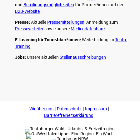
und
Beteiligungs­möglichkeiten
für Partner*innen auf der
B2B-Website
Presse:
Aktuelle
Pressemitteilungen
, Anmeldung zum
Presseverteiler
sowie unsere
Mediendatenbank
E-Learning für Touristiker*innen:
Weiterbildung im
Teuto-
Training
Jobs:
Unsere aktuellen
Stellenausschreibungen
F
P
Y
I
a
i
o
n
c
n
u
s
e
t
t
t
b
e
u
a
o
r
b
g
Wir über uns
Datenschutz
Impressum
o
e
e
r
k
s
a
Barrierefreiheitserklärung
t
m