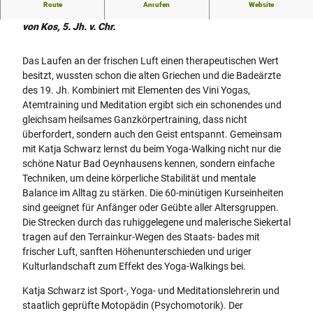
Route
Anrufen
Website
"Viel Gehen ist des Menschen beste Medizin." - Hippokrates
von Kos, 5. Jh. v. Chr.
Das Laufen an der frischen Luft einen therapeutischen Wert
besitzt, wussten schon die alten Griechen und die Badeärzte
des 19. Jh. Kombiniert mit Elementen des Vini Yogas,
Atemtraining und Meditation ergibt sich ein schonendes und
gleichsam heilsames Ganzkörpertraining, dass nicht
überfordert, sondern auch den Geist entspannt. Gemeinsam
mit Katja Schwarz lernst du beim Yoga-Walking nicht nur die
schöne Natur Bad Oeynhausens kennen, sondern einfache
Techniken, um deine körperliche Stabilität und mentale
Balance im Alltag zu stärken. Die 60-minütigen Kurseinheiten
sind geeignet für Anfänger oder Geübte aller Altersgruppen.
Die Strecken durch das ruhiggelegene und malerische Siekertal
tragen auf den Terrainkur-Wegen des Staats- bades mit
frischer Luft, sanften Höhenunterschieden und uriger
Kulturlandschaft zum Effekt des Yoga-Walkings bei.
Katja Schwarz ist Sport-, Yoga- und Meditationslehrerin und
staatlich geprüfte Motopädin (Psychomotorik). Der