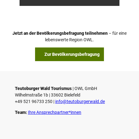
nber
tz
g, D.
Ketz
Jetzt an der Bevölkerungsbefragung teilnehmen
– für eine
lebenswerte Region OWL.
Zur Bevölkerungsbefragung
Teutoburger Wald Tourismus
| ­OWL GmbH
Wilhelmstraße 1b | ­33602 Bielefeld
+49 521 96733 250 |
­info@teutoburgerwald.de
Team:
Ihre Ansprechpartner*innen