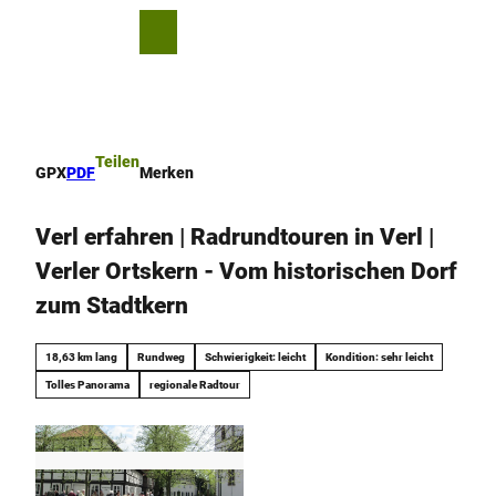
Z
u
T
Merkzettel
Suche
Menü
m
e
I
i
n
l
h
e
a
n
Teilen
GPX
PDF
Merken
l
t
Verl erfahren | Radrundtouren in Verl |
Verler Ortskern - Vom historischen Dorf
zum Stadtkern
18,63 km lang
Rundweg
Schwierigkeit: leicht
Kondition: sehr leicht
Tolles Panorama
regionale Radtour