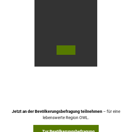
s
e
n
© Te
© Te
utob
utob
urger
urger
Wald
Wald
Touri
Touri
smus
smus
/ D. K
/ D. K
etz
etz
Jetzt an der Bevölkerungsbefragung teilnehmen
– für eine
lebenswerte Region OWL.
Zur Bevölkerungsbefragung