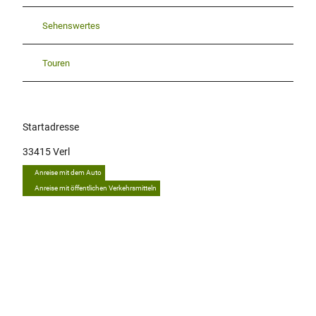
Sehenswertes
Touren
Startadresse
33415
Verl
Anreise mit dem Auto
Anreise mit öffentlichen Verkehrsmitteln