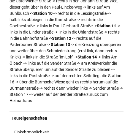
die Österwieher Straße -> rechts in den Johann-Strauß-Weg,
dieser geht über in den Paul-Lincke-Weg -> links auf Am
Bühlbusch ->
Station 10
-> rechts in die Lessingstraße ->
halblinks abbiegen in die Kantstraße -> rechts in die
Goethestraße -> links in Paul-Gerhardt-Straße ->
Station 11
->
links in die Lindenstraße -> links in die Uhlandstraße -> rechts
in die Bahnhofstraße ->
Station 12
-> rechts auf die
Paderborner Straße ->
Station 13
-> die Kreuzung überqueren
und weiter über den Schmiedestrang (erst link, dann rechts-
Knick) -> links in die Straße "im Loh" ->
Station 14
-> links Am
Ölbach -> links auf die Sender Straße -> am Kreisverkehr die
Straße überqueren um auf der Sender Straße zu bleiben ->
links in die Poststraße -> auf der rechten Seite liegt die Station
16 -> über die Bürmsche Wiese geht es rechts herum auf die
Bürmannstraße -> rechts dann wieder links -> Sender Straße ->
Station 17 -> weiter auf der Sender Straße zurück zum
Heimathaus
Toureigenschaften
Einkehrmöglichkeit