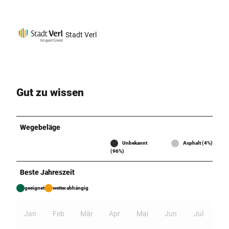
Stadt Verl
Gut zu wissen
Wegebeläge
Unbekannt
Asphalt (4%)
(96%)
Beste Jahreszeit
geeignet
wetterabhängig
Jan
Feb
Mär
Apr
Mai
Jun
Jul