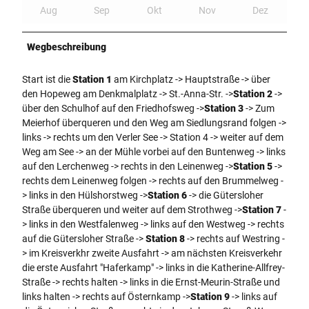
Aug
Sep
Okt
Nov
Dez
Wegbeschreibung
Start ist die
Station 1
am Kirchplatz -> Hauptstraße -> über
den Hopeweg am Denkmalplatz -> St.-Anna-Str. ->
Station 2
->
über den Schulhof auf den Friedhofsweg ->
Station 3
-> Zum
Meierhof überqueren und den Weg am Siedlungsrand folgen ->
links -> rechts um den Verler See -> Station 4 -> weiter auf dem
Weg am See -> an der Mühle vorbei auf den Buntenweg -> links
auf den Lerchenweg -> rechts in den Leinenweg ->
Station 5
->
rechts dem Leinenweg folgen -> rechts auf den Brummelweg -
> links in den Hülshorstweg ->
Station 6
-> die Gütersloher
Straße überqueren und weiter auf dem Strothweg ->
Station 7
-
> links in den Westfalenweg -> links auf den Westweg -> rechts
auf die Gütersloher Straße ->
Station 8
-> rechts auf Westring -
> im Kreisverkhr zweite Ausfahrt -> am nächsten Kreisverkehr
die erste Ausfahrt "Haferkamp" -> links in die Katherine-Allfrey-
Straße -> rechts halten -> links in die Ernst-Meurin-Straße und
links halten -> rechts auf Östernkamp ->
Station 9
-> links auf