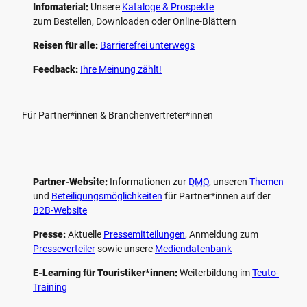
Infomaterial:
Unsere
Kataloge & Prospekte
zum Bestellen, Downloaden oder Online-Blättern
Reisen für alle:
Barrierefrei unterwegs
Feedback:
Ihre Meinung zählt!
Für Partner*innen & Branchenvertreter*innen
Partner-Website:
Informationen zur
DMO
, unseren ­
Themen
und
Beteiligungs­möglichkeiten
für Partner*innen auf der
B2B-Website
Presse:
Aktuelle
Pressemitteilungen
, Anmeldung zum
Presseverteiler
sowie unsere
Mediendatenbank
E-Learning für Touristiker*innen:
Weiterbildung im
Teuto-
Training