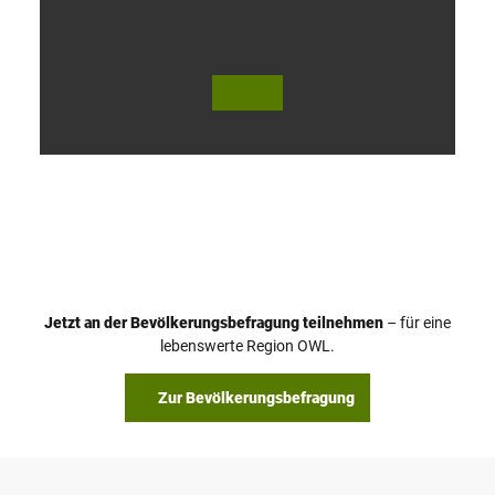
V
i
d
e
o
Jetzt an der Bevölkerungsbefragung teilnehmen
– für eine
a
© Teutoburger Wald Tourismus / P. Gawandtka
© T. Goedeck
lebenswerte Region OWL.
b
s
Zur Bevölkerungsbefragung
p
i
e