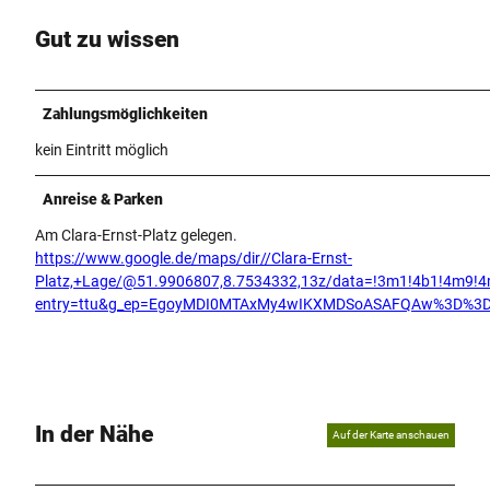
Gut zu wissen
Zahlungsmöglichkeiten
kein Eintritt möglich
Anreise & Parken
Am Clara-Ernst-Platz gelegen.
https://www.google.de/maps/dir//Clara-Ernst-
Platz,+Lage/@51.9906807,8.7534332,13z/data=!3m1!4b1!4m9
entry=ttu&g_ep=EgoyMDI0MTAxMy4wIKXMDSoASAFQAw%3D%3
In der Nähe
Auf der Karte anschauen