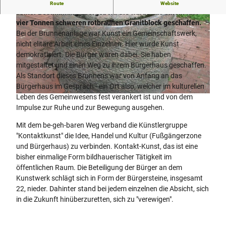
Die Brunnenanlage "Der Weg" wurde am 30. Oktober 1991
Route
Website
seiner Bestimmung übergeben. Sie wurde aus einem fast
vier Tonnen schweren rotbraunen Granitblock geschaffen.
Bei der Brunnenanlage war Kunst ein Gemeinschaftswerk,
nicht elitäre Arbeit eines Einzelnen. Hier wurde Kunst
demokratisiert. Die Bürger waren dabei. Sie haben
mitgestaltet und einen Weg zu ihrem Bürgerhaus geschaffen.
© Thevis, Thevis |
CC-BY-SA
Als Standort dieses Brunnens war von Anfang an das
Bürgerhaus im Gespräch - ein Ort also, welcher im kulturellen
Leben des Gemeinwesens fest verankert ist und von dem
© Thevis, Thevis |
CC-BY-SA
Impulse zur Ruhe und zur Bewegung ausgehen.
Mit dem be-geh-baren Weg verband die Künstlergruppe
"Kontaktkunst" die Idee, Handel und Kultur (Fußgängerzone
und Bürgerhaus) zu verbinden. Kontakt-Kunst, das ist eine
bisher einmalige Form bildhauerischer Tätigkeit im
öffentlichen Raum. Die Beteiligung der Bürger an dem
Kunstwerk schlägt sich in Form der Bürgersteine, insgesamt
22, nieder. Dahinter stand bei jedem einzelnen die Absicht, sich
in die Zukunft hinüberzuretten, sich zu "verewigen".