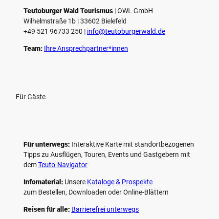
l
e
Teutoburger Wald Tourismus
| ­OWL GmbH
Wilhelmstraße 1b | ­33602 Bielefeld
n
+49 521 96733 250 |
­info@teutoburgerwald.de
Team:
Ihre Ansprechpartner*innen
Für Gäste
Für unterwegs:
Interaktive Karte mit standort­bezogenen
Tipps zu Ausflügen, Touren, Events und Gastgebern mit
dem
Teuto-Navigator
Infomaterial:
Unsere
Kataloge & Prospekte
zum Bestellen, Downloaden oder Online-Blättern
Reisen für alle:
Barrierefrei unterwegs