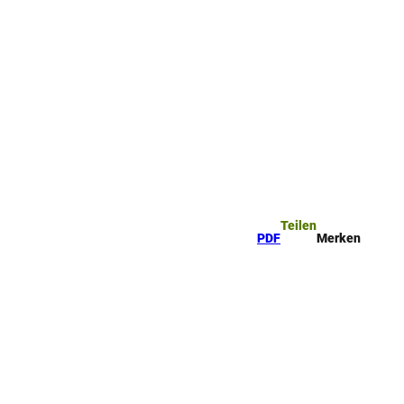
ttel
che
Teilen
PDF
Merken