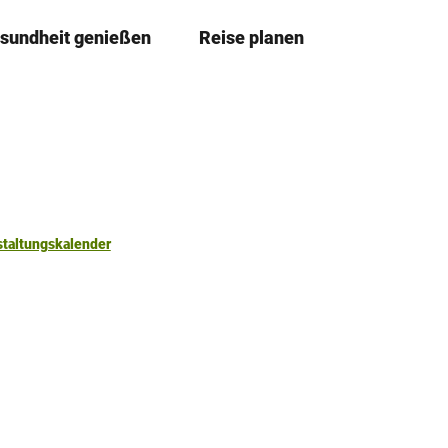
sundheit genießen
Reise planen
T
Merkze
Su
e
i
l
e
n
staltungskalender