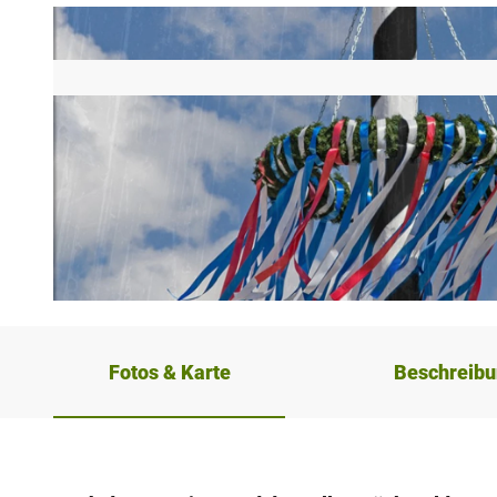
© Sven Steffen |
CC-BY-NC
Fotos & Karte
Beschreib