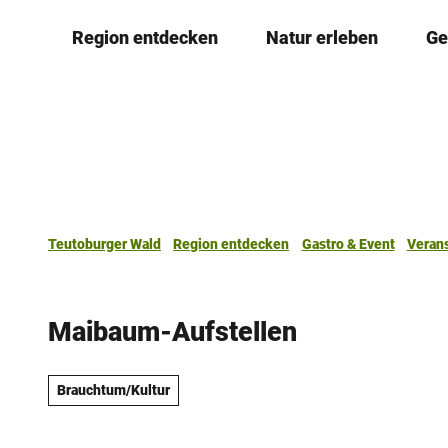
Z
Region entdecken
Natur erleben
Ge
u
m
I
n
h
a
l
t
Teutoburger Wald
Region entdecken
Gastro & Event
Veran
Maibaum-Aufstellen
Brauchtum/Kultur