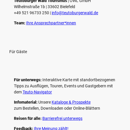
Teutoburger Wald Tourismus
| ­OWL GmbH
Wilhelmstraße 1b | ­33602 Bielefeld
+49 521 96733 250 |
­info@teutoburgerwald.de
Team:
Ihre Ansprechpartner*innen
Für Gäste
Für unterwegs:
Interaktive Karte mit standort­bezogenen
Tipps zu Ausflügen, Touren, Events und Gastgebern mit
dem
Teuto-Navigator
Infomaterial:
Unsere
Kataloge & Prospekte
zum Bestellen, Downloaden oder Online-Blättern
Reisen für alle:
Barrierefrei unterwegs
Feedback:
Ihre Meinung zählt!