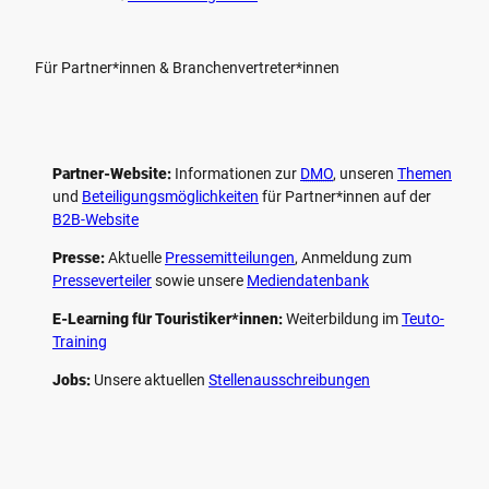
Für Partner*innen & Branchenvertreter*innen
Partner-Website:
Informationen zur
DMO
, unseren ­
Themen
und
Beteiligungs­möglichkeiten
für Partner*innen auf der
B2B-Website
Presse:
Aktuelle
Pressemitteilungen
, Anmeldung zum
Presseverteiler
sowie unsere
Mediendatenbank
E-Learning für Touristiker*innen:
Weiterbildung im
Teuto-
Training
Jobs:
Unsere aktuellen
Stellenausschreibungen
F
P
Y
I
a
i
o
n