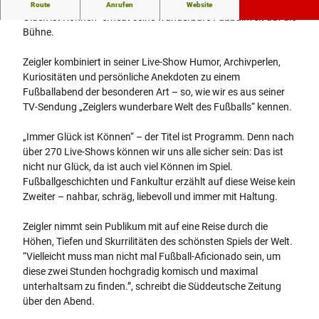
Arnd Zeigler bringt mit seinem dritten Live-Programm „Immer
Route
Anrufen
Website
Glück ist Können“ erneut seine wunderbare Fußballwelt auf die
Bühne.
Zeigler kombiniert in seiner Live-Show Humor, Archivperlen,
Kuriositäten und persönliche Anekdoten zu einem
Fußballabend der besonderen Art – so, wie wir es aus seiner
TV-Sendung „Zeiglers wunderbare Welt des Fußballs“ kennen.
„Immer Glück ist Können“ – der Titel ist Programm. Denn nach
über 270 Live-Shows können wir uns alle sicher sein: Das ist
nicht nur Glück, da ist auch viel Können im Spiel.
Fußballgeschichten und Fankultur erzählt auf diese Weise kein
Zweiter – nahbar, schräg, liebevoll und immer mit Haltung.
Zeigler nimmt sein Publikum mit auf eine Reise durch die
Höhen, Tiefen und Skurrilitäten des schönsten Spiels der Welt.
“Vielleicht muss man nicht mal Fußball-Aficionado sein, um
diese zwei Stunden hochgradig komisch und maximal
unterhaltsam zu finden.”, schreibt die Süddeutsche Zeitung
über den Abend.