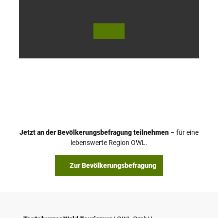
© Te
© Te
utob
utob
urger
urger
Wald
Wald
Touri
Touri
smus
smus
/ D. K
/ D. K
etz
etz
Jetzt an der Bevölkerungsbefragung teilnehmen
– für eine
lebenswerte Region OWL.
Zur Bevölkerungsbefragung