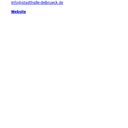
info@stadthalle-delbrueck.de
Website
Tipp
D
e
u