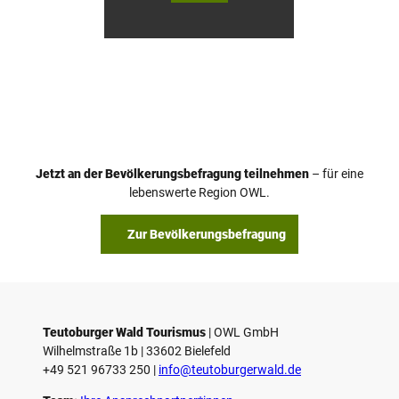
Touri
Touri
smus
smus
/ D. K
/ D. K
etz
etz
Jetzt an der Bevölkerungsbefragung teilnehmen
– für eine
lebenswerte Region OWL.
Zur Bevölkerungsbefragung
Teutoburger Wald Tourismus
| ­OWL GmbH
Wilhelmstraße 1b | ­33602 Bielefeld
+49 521 96733 250 |
­info@teutoburgerwald.de