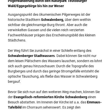
Pilgerwanderung durch den Naturpark Teutoburger
Wald/Eggegebirge bis hin zur Weser
Ausgangspunkt des ökumenischen Pilgerweges ist der
historische Stadtkern
Schwalenberg
,
über dem weithin
sichtbar die gleichnamige Burg thront. Aber auch die
verwinkelten Gassen und die vielen reich verzierten
Fachwerkhäuser prägen das Erscheinungsbild des kleinen
Städtchens.
Der Weg führt Sie zunächst in einer Schleife entlang des
Schwalenberger Stadtwassers
. Dabei können Sie nicht nur
dem leisen Plätschern des Wassers lauschen, sondern es lohnt
sich auch genau hinzuschauen: Durch die Topografie des
Burgberges und durch das geringe Stromgefälle entsteht die
optische Täuschung, als fließe das Wasser in Schwalenberg
bergauf.
Bevor Sie sich nun auf den weiteren Weg machen, können Sie
der
Evangelisch-reformierten Kirche Schwalenberg
einen
Besuch abstatten. Im Inneren der Kirche ist u.a. das
Emmaus-
Tafelbild
im Chorraum sehenswert. Es zeigt den