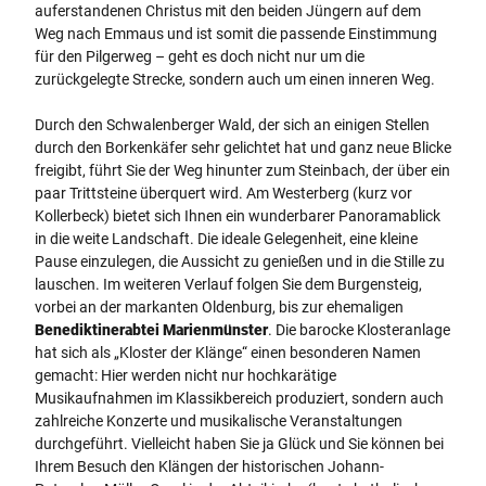
auferstandenen Christus mit den beiden Jüngern auf dem
Weg nach Emmaus und ist somit die passende Einstimmung
für den Pilgerweg – geht es doch nicht nur um die
zurückgelegte Strecke, sondern auch um einen inneren Weg.
Durch den Schwalenberger Wald, der sich an einigen Stellen
durch den Borkenkäfer sehr gelichtet hat und ganz neue Blicke
freigibt, führt Sie der Weg hinunter zum Steinbach, der über ein
paar Trittsteine überquert wird. Am Westerberg (kurz vor
Kollerbeck) bietet sich Ihnen ein wunderbarer Panoramablick
in die weite Landschaft. Die ideale Gelegenheit, eine kleine
Pause einzulegen, die Aussicht zu genießen und in die Stille zu
lauschen. Im weiteren Verlauf folgen Sie dem Burgensteig,
vorbei an der markanten Oldenburg, bis zur ehemaligen
Benediktinerabtei Marienmünster
. Die barocke Klosteranlage
hat sich als „Kloster der Klänge“ einen besonderen Namen
gemacht: Hier werden nicht nur hochkarätige
Musikaufnahmen im Klassikbereich produziert, sondern auch
zahlreiche Konzerte und musikalische Veranstaltungen
durchgeführt. Vielleicht haben Sie ja Glück und Sie können bei
Ihrem Besuch den Klängen der historischen Johann-