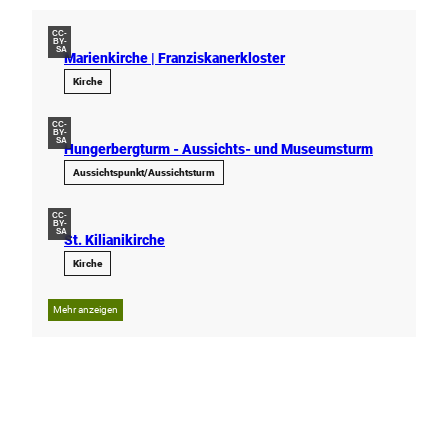
CC-
BY-
SA
Marienkirche | Franziskanerkloster
Kirche
CC-
BY-
SA
Hungerbergturm - Aussichts- und Museumsturm
Aussichtspunkt/Aussichtsturm
CC-
BY-
SA
St. Kilianikirche
Kirche
Mehr anzeigen