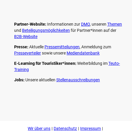
Partner-Website:
Informationen zur
DMO
, unseren ­
Themen
und
Beteiligungs­möglichkeiten
für Partner*innen auf der
B2B-Website
Presse:
Aktuelle
Pressemitteilungen
, Anmeldung zum
Presseverteiler
sowie unsere
Mediendatenbank
E-Learning für Touristiker*innen:
Weiterbildung im
Teuto-
Training
Jobs:
Unsere aktuellen
Stellenausschreibungen
F
P
Y
I
a
i
o
n
c
n
u
s
e
t
t
t
b
e
u
a
o
r
b
g
Wir über uns
Datenschutz
Impressum
o
e
e
r