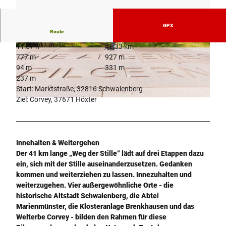
GPX
Route
11:57 h
42,33 km
© Kulturland Kreis Höxter, Irina Jansen
© Teutoburger Wald Tourismus, Anton Röser
777 m
927 m
94 m
331 m
237 m
Start: Marktstraße, 32816 Schwalenberg
Ziel: Corvey, 37671 Höxter
© Teutoburger Wald Tourismus, Anton Röser
Innehalten & Weitergehen
Der 41 km lange „Weg der Stille“ lädt auf drei Etappen dazu
ein, sich mit der Stille auseinanderzusetzen. Gedanken
kommen und weiterziehen zu lassen. Innezuhalten und
weiterzugehen. Vier außergewöhnliche Orte - die
historische Altstadt Schwalenberg, die Abtei
Marienmünster, die Klosteranlage Brenkhausen und das
Welterbe Corvey - bilden den Rahmen für diese