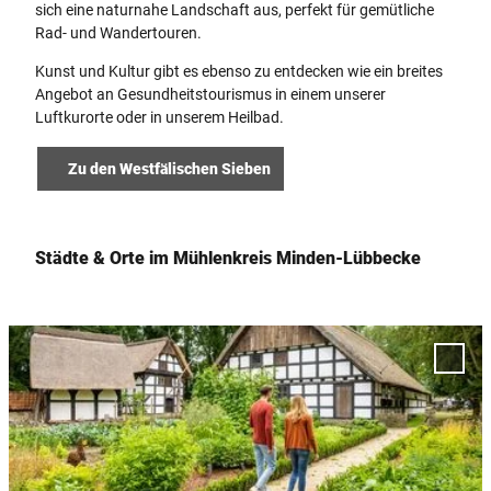
sich eine naturnahe Landschaft aus, perfekt für gemütliche
Rad- und Wandertouren.
Kunst und Kultur gibt es ebenso zu entdecken wie ein breites
Angebot an Gesundheitstourismus in einem unserer
Luftkurorte oder in unserem Heilbad.
Zu den Westfälischen Sieben
Städte & Orte im Mühlenkreis Minden-Lübbecke
D
e
'Rahde
t
zur
Merkl
a
hinzu
i
l
s