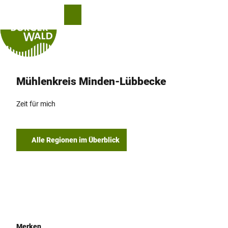
Z
© Teutoburger Wald Tourismus, D. Ketz
u
T
Merkzettel
Suche
Menü
m
e
I
i
n
l
h
e
a
n
Mühlenkreis Minden-Lübbecke
l
t
Zeit für mich
Alle Regionen im Überblick
Merken