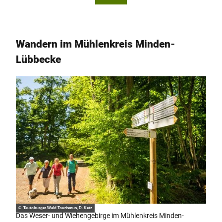
Wald
d Tou
Touri
rismu
smus,
s, J.
M. Ro
Motz
thbru
ny |
st
CC-B
Y-SA
Wandern im Mühlenkreis Minden-
Lübbecke
© Teutoburger Wald Tourismus, D. Ketz
Das Weser- und Wiehengebirge im Mühlenkreis Minden-