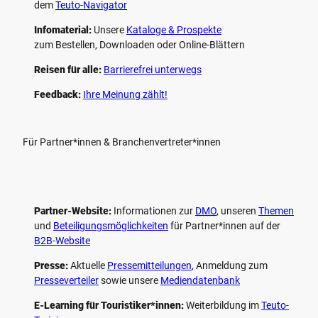
dem
Teuto-Navigator
Infomaterial:
Unsere
Kataloge & Prospekte
zum Bestellen, Downloaden oder Online-Blättern
Reisen für alle:
Barrierefrei unterwegs
Feedback:
Ihre Meinung zählt!
Für Partner*innen & Branchenvertreter*innen
Partner-Website:
Informationen zur
DMO
, unseren ­
Themen
und
Beteiligungs­möglichkeiten
für Partner*innen auf der
B2B-Website
Presse:
Aktuelle
Pressemitteilungen
, Anmeldung zum
Presseverteiler
sowie unsere
Mediendatenbank
E-Learning für Touristiker*innen:
Weiterbildung im
Teuto-