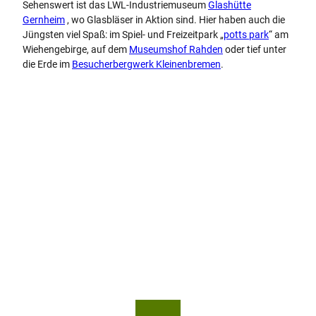
Sehenswert ist das LWL-Industriemuseum
Glashütte
Gernheim
, wo Glasbläser in Aktion sind. Hier haben auch die
Jüngsten viel Spaß: im Spiel- und Freizeitpark „
potts park
“ am
Wiehengebirge, auf dem
Museumshof Rahden
oder tief unter
die Erde im
Besucherbergwerk Kleinenbremen
.
© Te
Teuto
utob
burge
urger
r Wal