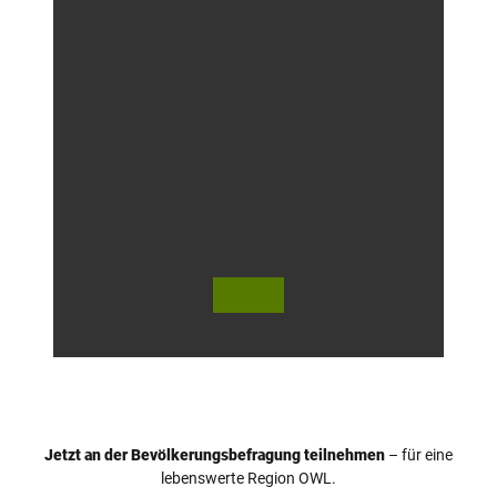
© Te
© T.
utob
Ulrich
urger
Wald
Touri
smus
/ D. K
etz
Jetzt an der Bevölkerungsbefragung teilnehmen
– für eine
lebenswerte Region OWL.