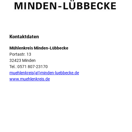
-
P
r
Logo Mühlenkreis Minden-Lübbecke
e
u
ß
Kontaktdaten
i
s
Mühlenkreis Minden-Lübbecke
c
Portastr. 13
h
32423 Minden
O
Tel.: 0571 807-23170
l
muehlenkreis(at)minden-luebbecke.de
d
www.muehlenkreis.de
e
n
d
o
r
f
'
ö