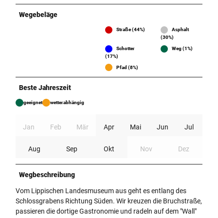
Wegebeläge
Straße (44%)
Asphalt
(30%)
Schotter
Weg (1%)
(17%)
Pfad (8%)
Beste Jahreszeit
geeignet
wetterabhängig
Jan
Feb
Mär
Apr
Mai
Jun
Jul
Aug
Sep
Okt
Nov
Dez
Wegbeschreibung
Vom Lippischen Landesmuseum aus geht es entlang des
Schlossgrabens Richtung Süden. Wir kreuzen die Bruchstraße,
passieren die dortige Gastronomie und radeln auf dem "Wall"