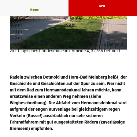
GPX
Route
4:00 h
32,98 km
© Teutoburger Wald / Stadt Detmold / B. From
© Teutoburger Wald / Detmold / S. Nielsen |
499 m
499 m
berger |
CC-BY-SA
CC-BY-SA
133 m
382 m
249 m
Start: Lippisches Landesmuseum, Ameide 4, 32756 Detmold
Ziel: Lippisches Landesmuseum, Ameide 4, 32756 Detmold
© Teutoburger Wald / Detmold / B. Fromberger |
CC-BY-SA
Radeln zwischen Detmold und Horn-Bad Meinberg heißt, der
Geschichte und Geschichten auf der Spur zu sein. Wer nicht
mit dem Rad zum Hermannsdenkmal fahren möchte, kann
ersatzweise einen anderen Weg nehmen (siehe
Wegbeschreibung).
Die Abfahrt vom Hermannsdenkmal wird
aufgrund der engen Kurvenlage bei gleichzeitigem regen
Verkehr (Busse!) ausdrücklich nur sehr sicheren
Fahrradfahrern mit gut ausgestatteten Rädern (zuverlässige
Bremsen!) empfohlen.