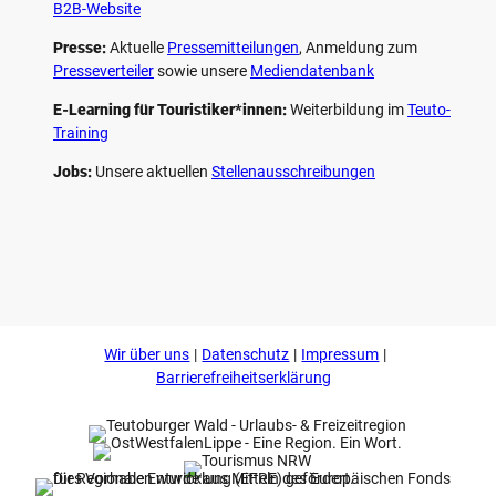
B2B-Website
Presse:
Aktuelle
Pressemitteilungen
, Anmeldung zum
Presseverteiler
sowie unsere
Mediendatenbank
E-Learning für Touristiker*innen:
Weiterbildung im
Teuto-
Training
Jobs:
Unsere aktuellen
Stellenausschreibungen
F
P
Y
I
a
i
o
n
c
n
u
s
e
t
t
t
b
e
u
a
o
r
b
g
Wir über uns
Datenschutz
Impressum
o
e
e
r
k
s
a
Barrierefreiheitserklärung
t
m