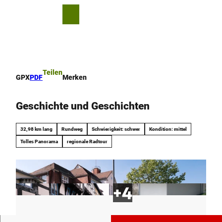
Z
u
T
Merkzettel
Suche
Menü
m
e
I
i
n
l
h
e
a
n
Teilen
GPX
PDF
Merken
l
t
Geschichte und Geschichten
32,98 km lang
Rundweg
Schwierigkeit: schwer
Kondition: mittel
Tolles Panorama
regionale Radtour