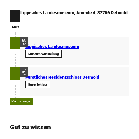
Lippisches Landesmuseum, Ameide 4, 32756 Detmold
Start
Start
CC-
BY-
SA
Lippisches Landesmuseum
Museum/Ausstellung
CC-
BY-
SA
Fürstliches Residenzschloss Detmold
Burg/Schloss
Mehr anzeigen
Gut zu wissen