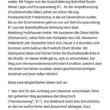
weiter. Wir folgen nun der Ausschilderung BahnRad Route
Weser Lippe und Europaradweg R1. An der Ampelkreuzung
(Paulinenstraße/Allee) sehen wir schon die sog.
Parklandschaft Friedrichstal, in die wir hineinfahren wollen.
Bis zu den Externsteinen geht es nun auf dem Europaradweg
R1 und der BahnRadRoute Richtung Horn-Bad
Meinberg/Holzhausen weiter. Wir passieren die Obere Mühle
(Restaurant), sehen links den Parkplatz des LWL-Museums
Hellerlecht (ein Abstecher lohnt sich, Dauer 2-4 Stunden) und
kommen recht bald an die Friedrich-Ebert-Straße. Wir
überqueren diese und fahren hinter der Bushaltestelle links in
die Straße. An dieser Stelle gilt es, sich zu entscheiden: Der
Weg zum Hermannsdenkmal erfordert Kondition, belohnt aber
mit einem herrlichen Ausblick, einem geschichtsträchtigen
Denkmal und einer tollen Abfahrt.
Diese zwei Möglichkeiten bieten sich an:
1. Wer sich für den Aufstieg zum Denkmal entscheidet, fährt
den geteerten Weg geradeaus den Berg hoch
("Hermannsweg", "E1"). Am Waldrand steht eine Schutzhütte,
an der wir rechts hinter dem Bauernhof abbiegen. Kurz