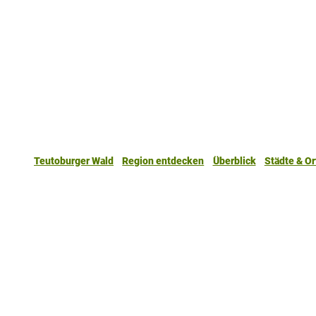
Teutoburger Wald
Region entdecken
Überblick
Städte & Or