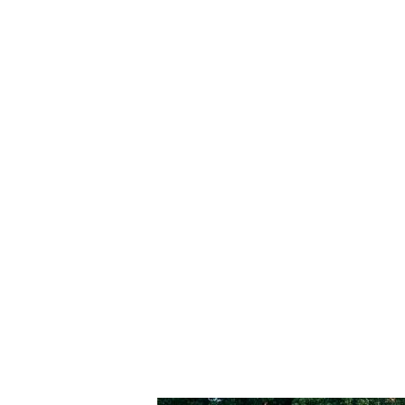
© Te
utob
urger
Wald
Touri
smus
/ P. Ga
wand
tka