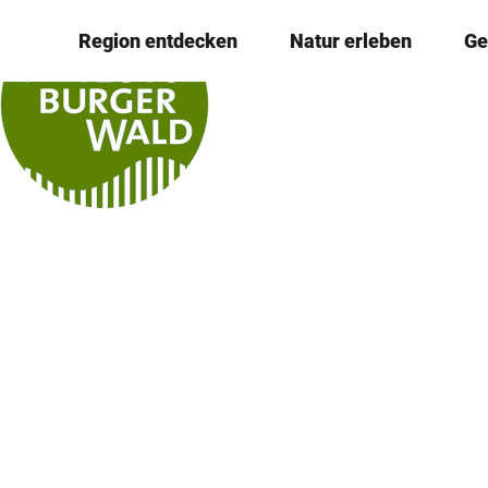
Z
© Teutoburger Wald Tourismus / P. Gawandtka
Region entdecken
Natur erleben
Ge
u
m
I
n
h
a
l
t