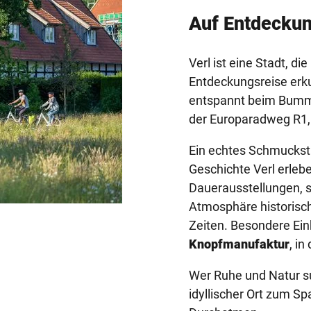
Auf Entdeckun
Verl ist eine Stadt, d
Entdeckungsreise erk
entspannt beim Bumme
der Europaradweg R1,
Ein echtes Schmuckst
Geschichte Verl erlebe
Dauerausstellungen, 
Atmosphäre historisc
Zeiten. Besondere Einb
Knopfmanufaktur
, in
Wer Ruhe und Natur su
idyllischer Ort zum S