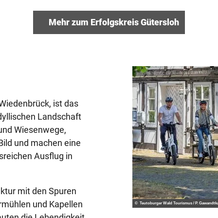
Mehr zum Erfolgskreis Gütersloh
Wiedenbrück, ist das
dyllischen Landschaft
- und Wiesenwege,
Bild und machen eine
sreichen Ausflug in
ektur mit den Spuren
rmühlen und Kapellen
© Teutoburger Wald Tourismus / P. Gawandtk
uten die Lebendigkeit