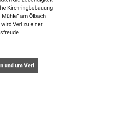
sche Kirchringbebauung
te Mühle“ am Ölbach
wird Verl zu einer
sfreude.
n und um Verl