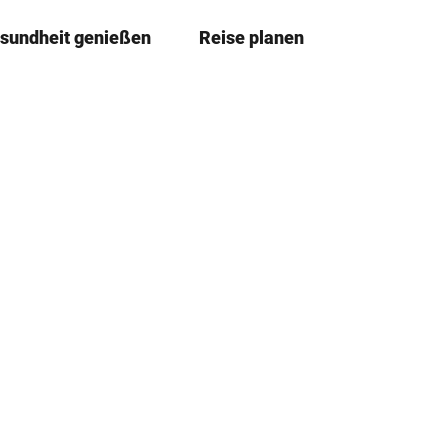
sundheit genießen
Reise planen
T
Merkze
Su
e
i
l
e
n